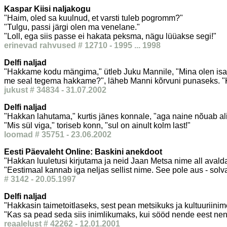
Kaspar Kiisi naljakogu
"Haim, oled sa kuulnud, et varsti tuleb pogromm?"
"Tulgu, passi järgi olen ma venelane."
"Loll, ega siis passe ei hakata peksma, nägu lüüakse segi!"
erinevad rahvused # 12710 - 1995 ... 1998
Delfi naljad
"Hakkame kodu mängima," ütleb Juku Mannile, "Mina olen isa 
me seal tegema hakkame?", läheb Manni kõrvuni punaseks. "Kas
jukust # 34834 - 31.07.2002
Delfi naljad
"Hakkan lahutama," kurtis jänes konnale, "aga naine nõuab al
"Mis sül viga," toriseb konn, "sul on ainult kolm last!"
loomad # 35751 - 23.06.2002
Eesti Päevaleht Online: Baskini anekdoot
"Hakkan luuletusi kirjutama ja neid Jaan Metsa nime all avald
"Eestimaal kannab iga neljas sellist nime. See pole aus - sol
# 3142 - 20.05.1997
Delfi naljad
"Hakkasin taimetoitlaseks, sest pean metsikuks ja kultuuriini
"Kas sa pead seda siis inimlikumaks, kui sööd nende eest nen
reaalelust # 42262 - 12.01.2001