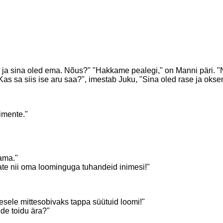
ja sina oled ema. Nõus?" "Hakkame pealegi," on Manni päri. "
 sa siis ise aru saa?", imestab Juku, "Sina oled rase ja oksen
imente."
ama."
vate nii oma loominguga tuhandeid inimesi!"
mesele mittesobivaks tappa süütuid loomi!"
de toidu ära?"