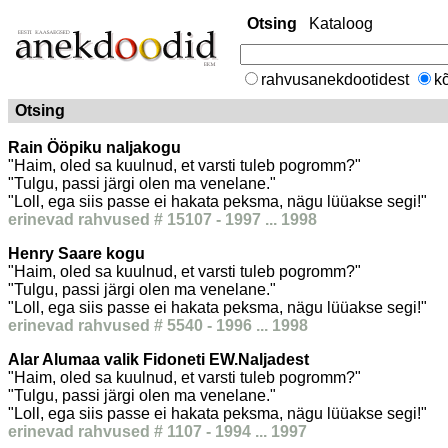
Otsing
Kataloog
rahvusanekdootidest
kõ
Otsing
Rain Ööpiku naljakogu
"Haim, oled sa kuulnud, et varsti tuleb pogromm?"
"Tulgu, passi järgi olen ma venelane."
"Loll, ega siis passe ei hakata peksma, nägu lüüakse segi!"
erinevad rahvused # 15107 - 1997 ... 1998
Henry Saare kogu
"Haim, oled sa kuulnud, et varsti tuleb pogromm?"
"Tulgu, passi järgi olen ma venelane."
"Loll, ega siis passe ei hakata peksma, nägu lüüakse segi!"
erinevad rahvused # 5540 - 1996 ... 1998
Alar Alumaa valik Fidoneti EW.Naljadest
"Haim, oled sa kuulnud, et varsti tuleb pogromm?"
"Tulgu, passi järgi olen ma venelane."
"Loll, ega siis passe ei hakata peksma, nägu lüüakse segi!"
erinevad rahvused # 1107 - 1994 ... 1997