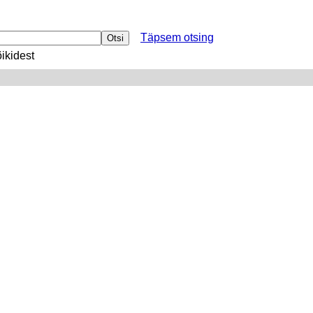
Täpsem otsing
ikidest