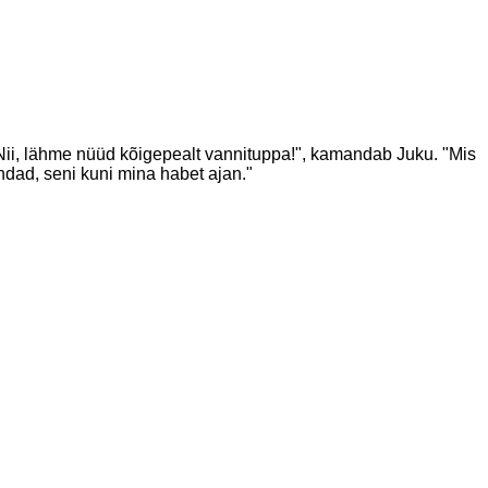
Nii, lähme nüüd kõigepealt vannituppa!", kamandab Juku. "Mis
dad, seni kuni mina habet ajan."