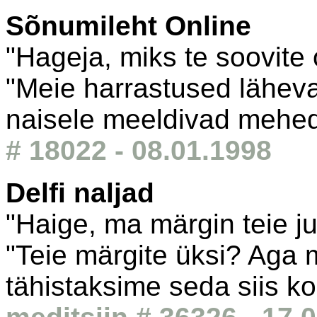
Sõnumileht Online
"Hageja, miks te soovite
"Meie harrastused läheva
naisele meeldivad mehed
# 18022 - 08.01.1998
Delfi naljad
"Haige, ma märgin teie j
"Teie märgite üksi? Aga m
tähistaksime seda siis ko