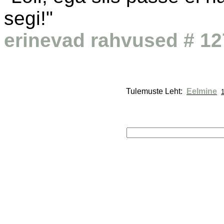
segi!"
erinevad rahvused # 127
Tulemuste Leht: 
Eelmine