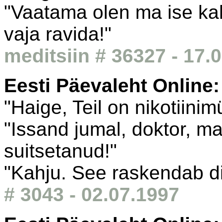
"Vaatama olen ma ise kah
vaja ravida!"
meditsiin # 36327 - 17.
Eesti Päevaleht Online
"Haige, Teil on nikotiinim
"Issand jumal, doktor, m
suitsetanud!"
"Kahju. See raskendab d
# 3043 - 02.07.1997