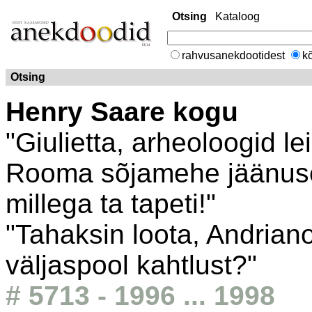
Otsing
Kataloog
rahvusanekdootidest
kõ
Otsing
Henry Saare kogu
"Giulietta, arheoloogid le
Rooma sõjamehe jäänused
millega ta tapeti!"
"Tahaksin loota, Andriano
väljaspool kahtlust?"
# 5713 - 1996 ... 1998