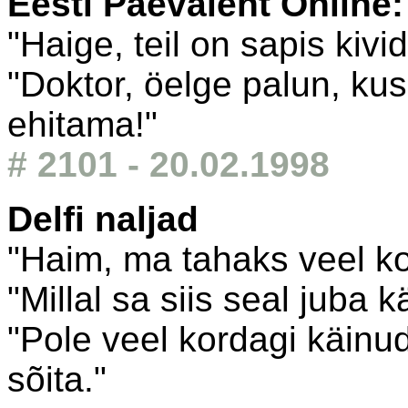
Eesti Päevaleht Online
"Haige, teil on sapis kivid,
"Doktor, öelge palun, ku
ehitama!"
# 2101 - 20.02.1998
Delfi naljad
"Haim, ma tahaks veel kor
"Millal sa siis seal juba k
"Pole veel kordagi käinud
sõita."