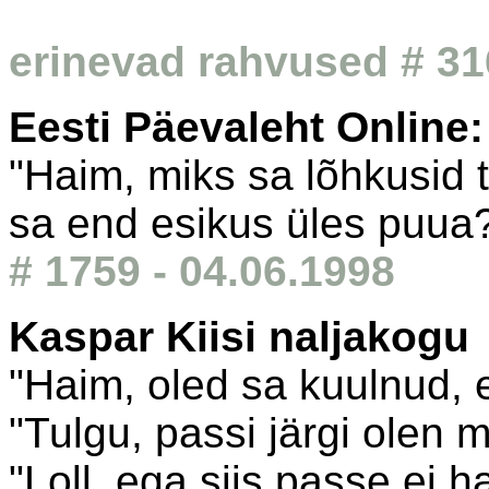
erinevad rahvused # 31
Eesti Päevaleht Online
"Haim, miks sa lõhkusid to
sa end esikus üles puua
# 1759 - 04.06.1998
Kaspar Kiisi naljakogu
"Haim, oled sa kuulnud, 
"Tulgu, passi järgi olen 
"Loll, ega siis passe ei