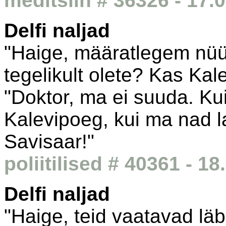
meditsiin # 36326 - 17.
Delfi naljad
"Haige, määratlegem nüü
tegelikult olete? Kas Kal
"Doktor, ma ei suuda. Ku
Kalevipoeg, kui ma nad lah
Savisaar!"
poliitilised # 40361 - 1
Delfi naljad
"Haige, teid vaatavad läbi