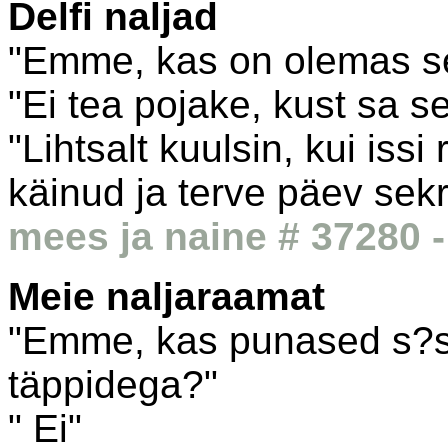
Delfi naljad
"Emme, kas on olemas sel
"Ei tea pojake, kust sa se
"Lihtsalt kuulsin, kui issi 
käinud ja terve päev sekr
mees ja naine # 37280 -
Meie naljaraamat
"Emme, kas punased s?s
täppidega?"
" Ei"