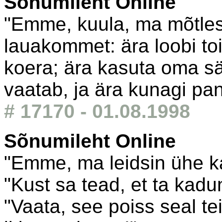
Sõnumileht Online
"Emme, kuula, ma mõtles
lauakommet: ära loobi toit
koera; ära kasuta oma sä
vaatab, ja ära kunagi pan
# 17170 - 01.08.1998
Sõnumileht Online
"Emme, ma leidsin ühe ka
"Kust sa tead, et ta kadu
"Vaata, see poiss seal te