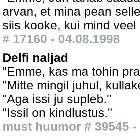
arvan, et mina pean sell
siis kooke, kui mind veel
# 17160 - 04.08.1998
Delfi naljad
"Emme, kas ma tohin pr
"Mitte mingil juhul, kulla
"Aga issi ju supleb."
"Issil on kindlustus."
must huumor # 39545 - 