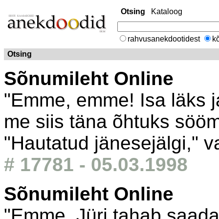
Otsing
Kataloog
rahvusanekdootidest
kõ
Otsing
Sõnumileht Online
"Emme, emme! Isa läks ja
me siis täna õhtuks söö
"Hautatud jänesejälgi," 
# 17781 - 05.03.1998
Sõnumileht Online
"Emme, Jüri tahab saada