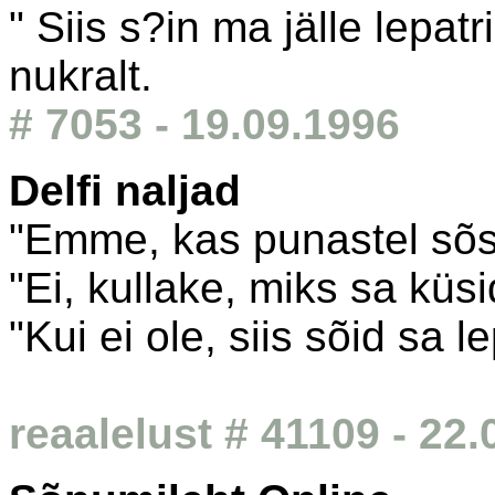
" Siis s?in ma jälle lepat
nukralt.
# 7053 - 19.09.1996
Delfi naljad
"Emme, kas punastel sõst
"Ei, kullake, miks sa küs
"Kui ei ole, siis sõid sa le
reaalelust # 41109 - 22