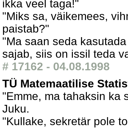
ikka veel taga!"
"Miks sa, väikemees, vih
paistab?"
"Ma saan seda kasutada a
sajab, siis on issil teda v
# 17162 - 04.08.1998
TÜ Matemaatilise Statis
"Emme, ma tahaksin ka s
Juku.
"Kullake, sekretär pole toi