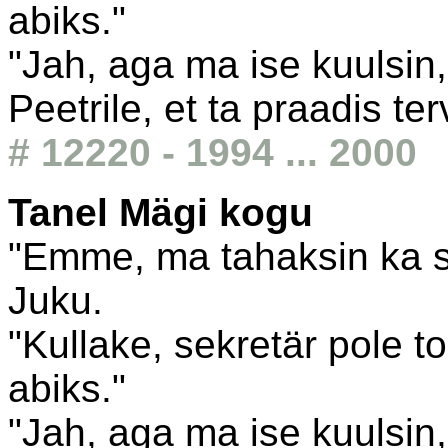
abiks."
"Jah, aga ma ise kuulsin,
Peetrile, et ta praadis ter
# 12220 - 1994 ... 2000
Tanel Mägi kogu
"Emme, ma tahaksin ka s
Juku.
"Kullake, sekretär pole toi
abiks."
"Jah, aga ma ise kuulsin,