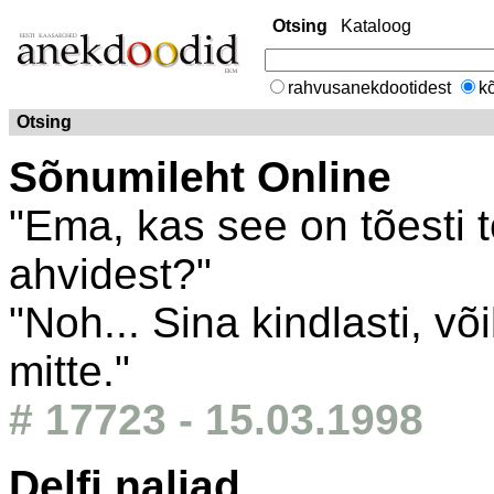
Otsing
Kataloog
rahvusanekdootidest
kõ
Otsing
Sõnumileht Online
"Ema, kas see on tõesti 
ahvidest?"
"Noh... Sina kindlasti, võ
mitte."
# 17723 - 15.03.1998
Delfi naljad