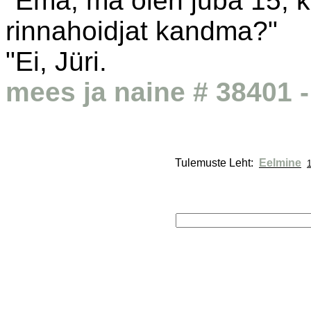
"Ema, ma olen juba 15, 
rinnahoidjat kandma?"
"Ei, Jüri.
mees ja naine # 38401 -
Tulemuste Leht: 
Eelmine