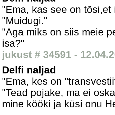
"Ema, kas see on tõsi,et 
"Muidugi."
"Aga miks on siis meie pe
isa?"
jukust # 34591 - 12.04.
Delfi naljad
"Ema, kes on "transvestii
"Tead pojake, ma ei oska 
mine kööki ja küsi onu He