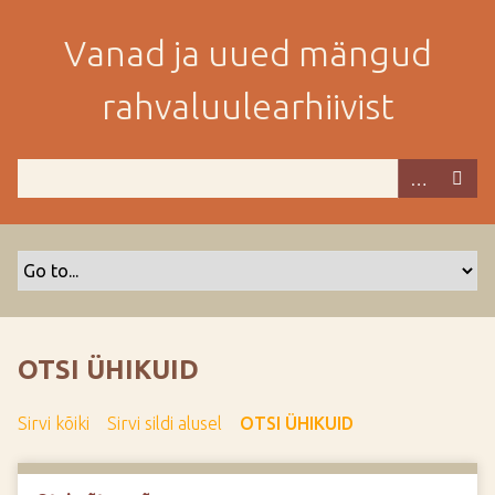
M
i
Vanad ja uued mängud
n
e
rahvaluulearhiivist
p
e
a
m
i
s
e
s
i
s
OTSI ÜHIKUID
u
j
Sirvi kõiki
Sirvi sildi alusel
OTSI ÜHIKUID
u
u
r