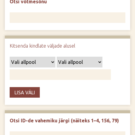
Otsi võtmesõnu
d
e
Kitsenda kindlate väljade alusel
LISA VÄLI
Otsi ID-de vahemiku järgi (näiteks 1–4, 156, 79)