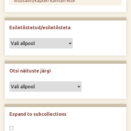
Esiletõstetud/esiletõsteta
Otsi näituste järgi
Expand to subcollections