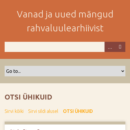
M
i
Vanad ja uued mängud
n
e
rahvaluulearhiivist
p
e
a
m
i
s
e
s
i
s
OTSI ÜHIKUID
u
j
Sirvi kõiki
Sirvi sildi alusel
OTSI ÜHIKUID
u
u
r