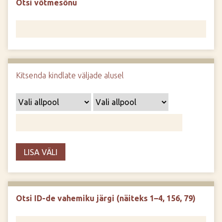
Otsi võtmesõnu
d
e
Kitsenda kindlate väljade alusel
LISA VÄLI
Otsi ID-de vahemiku järgi (näiteks 1–4, 156, 79)