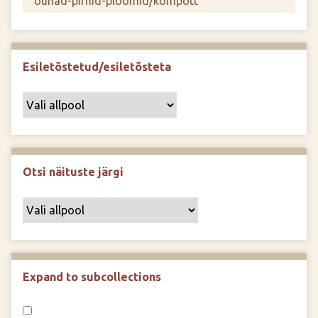
Esiletõstetud/esiletõsteta
Otsi näituste järgi
Expand to subcollections