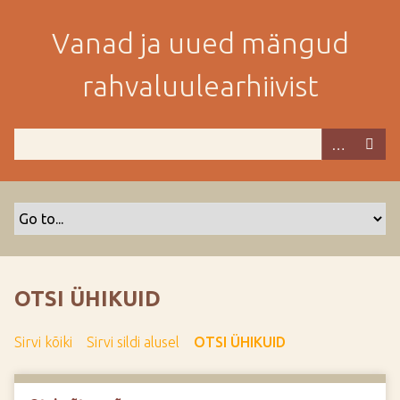
M
i
Vanad ja uued mängud
n
e
rahvaluulearhiivist
p
e
a
m
i
s
e
s
i
s
OTSI ÜHIKUID
u
j
Sirvi kõiki
Sirvi sildi alusel
OTSI ÜHIKUID
u
u
r