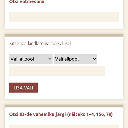
Otsi võtmesõnu
d
e
Kitsenda kindlate väljade alusel
LISA VÄLI
Otsi ID-de vahemiku järgi (näiteks 1–4, 156, 79)