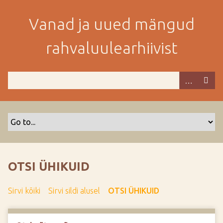
M
i
Vanad ja uued mängud
n
e
rahvaluulearhiivist
p
e
a
m
i
s
e
s
i
s
OTSI ÜHIKUID
u
j
Sirvi kõiki
Sirvi sildi alusel
OTSI ÜHIKUID
u
u
r