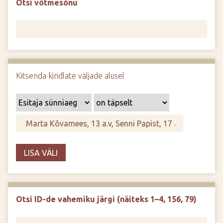
Otsi võtmesõnu
d
e
Kitsenda kindlate väljade alusel
LISA VÄLI
Otsi ID-de vahemiku järgi (näiteks 1–4, 156, 79)