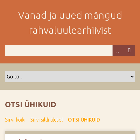
M
i
Vanad ja uued mängud
n
e
rahvaluulearhiivist
p
e
a
m
i
s
e
s
i
s
OTSI ÜHIKUID
u
j
Sirvi kõiki
Sirvi sildi alusel
OTSI ÜHIKUID
u
u
r