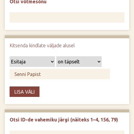
Otsi võtmesõnu
d
e
Kitsenda kindlate väljade alusel
LISA VÄLI
Otsi ID-de vahemiku järgi (näiteks 1–4, 156, 79)