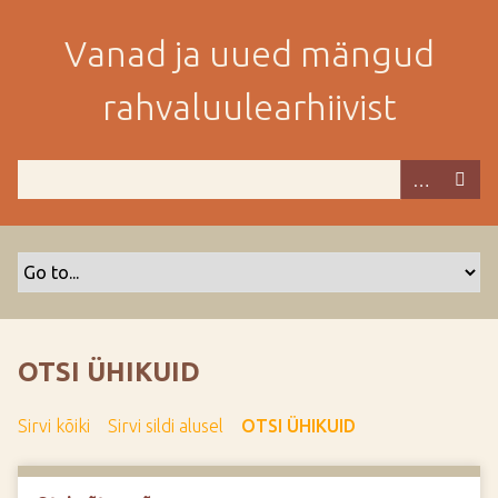
M
i
Vanad ja uued mängud
n
e
rahvaluulearhiivist
p
e
a
m
i
s
e
s
i
s
OTSI ÜHIKUID
u
j
Sirvi kõiki
Sirvi sildi alusel
OTSI ÜHIKUID
u
u
r