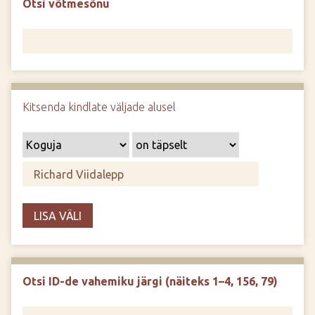
Otsi võtmesõnu
d
e
Kitsenda kindlate väljade alusel
LISA VÄLI
Otsi ID-de vahemiku järgi (näiteks 1–4, 156, 79)