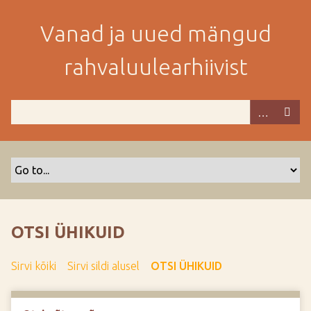
M
i
Vanad ja uued mängud
n
e
rahvaluulearhiivist
p
e
a
m
i
s
e
s
i
s
OTSI ÜHIKUID
u
j
Sirvi kõiki
Sirvi sildi alusel
OTSI ÜHIKUID
u
u
r