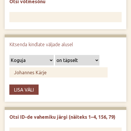
Otsi võtmesõnu
d
e
Kitsenda kindlate väljade alusel
LISA VÄLI
Otsi ID-de vahemiku järgi (näiteks 1–4, 156, 79)