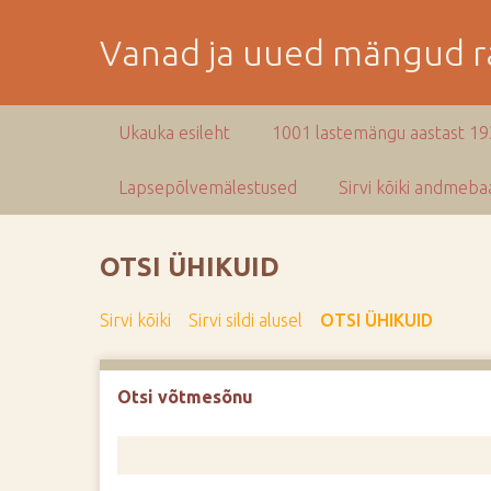
M
i
Vanad ja uued mängud ra
n
e
p
Ukauka esileht
1001 lastemängu aastast 1
e
a
Lapsepõlvemälestused
Sirvi kõiki andmebaa
m
i
s
OTSI ÜHIKUID
e
s
Sirvi kõiki
Sirvi sildi alusel
OTSI ÜHIKUID
i
s
u
Otsi võtmesõnu
j
u
u
r