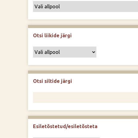
Otsi liikide järgi
Otsi siltide järgi
Esiletõstetud/esiletõsteta