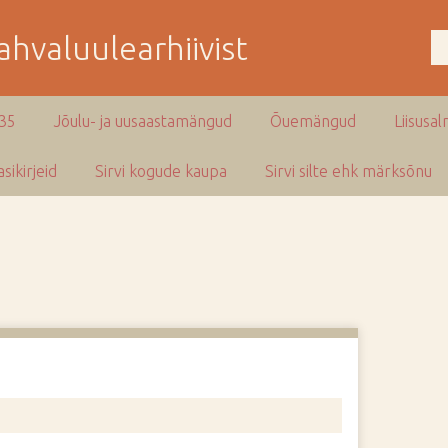
hvaluulearhiivist
935
Jõulu- ja uusaastamängud
Õuemängud
Liisusal
sikirjeid
Sirvi kogude kaupa
Sirvi silte ehk märksõnu