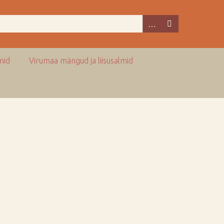
mid
Virumaa mängud ja liisusalmid