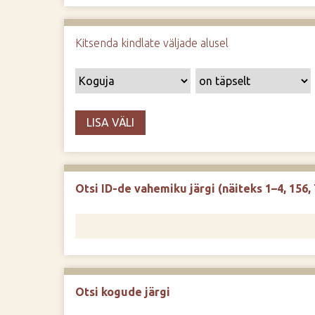
d
e
Kitsenda kindlate väljade alusel
LISA VÄLI
Otsi ID-de vahemiku järgi (näiteks 1–4, 156, 
Otsi kogude järgi