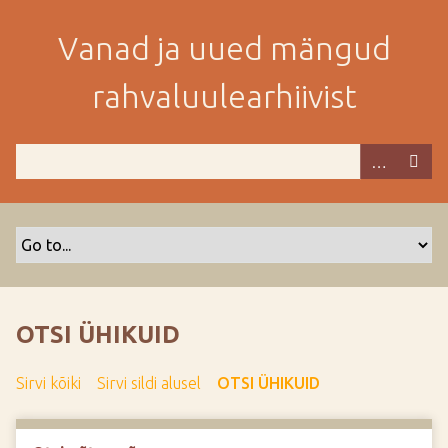
M
i
Vanad ja uued mängud
n
e
rahvaluulearhiivist
p
e
a
m
i
s
e
s
i
s
OTSI ÜHIKUID
u
j
Sirvi kõiki
Sirvi sildi alusel
OTSI ÜHIKUID
u
u
r