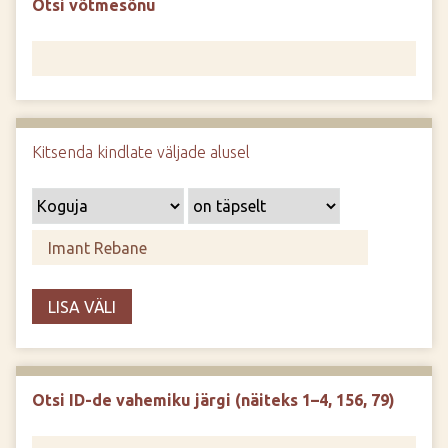
Otsi võtmesõnu
d
e
Kitsenda kindlate väljade alusel
LISA VÄLI
Otsi ID-de vahemiku järgi (näiteks 1–4, 156, 79)