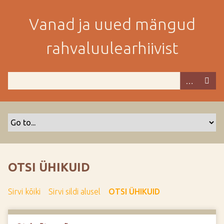
M
i
Vanad ja uued mängud
n
e
rahvaluulearhiivist
p
e
a
m
i
s
e
s
i
s
OTSI ÜHIKUID
u
j
Sirvi kõiki
Sirvi sildi alusel
OTSI ÜHIKUID
u
u
r