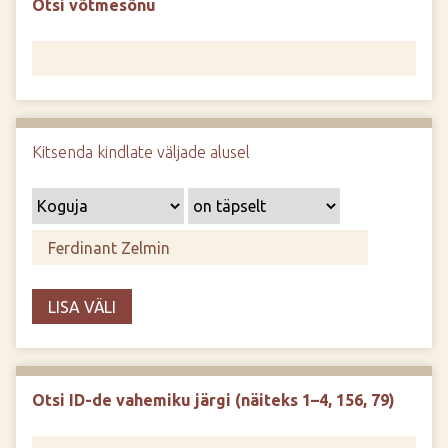
Otsi võtmesõnu
d
e
Kitsenda kindlate väljade alusel
LISA VÄLI
Otsi ID-de vahemiku järgi (näiteks 1–4, 156, 79)