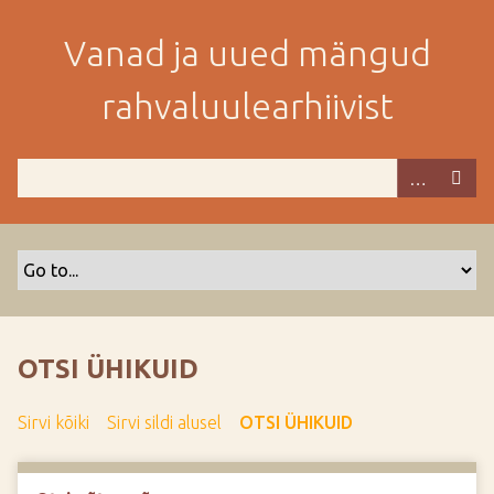
M
i
Vanad ja uued mängud
n
e
rahvaluulearhiivist
p
e
a
m
i
s
e
s
i
s
OTSI ÜHIKUID
u
j
Sirvi kõiki
Sirvi sildi alusel
OTSI ÜHIKUID
u
u
r