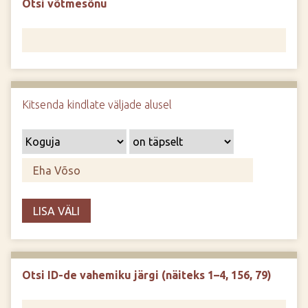
Otsi võtmesõnu
d
e
Kitsenda kindlate väljade alusel
LISA VÄLI
Otsi ID-de vahemiku järgi (näiteks 1–4, 156, 79)