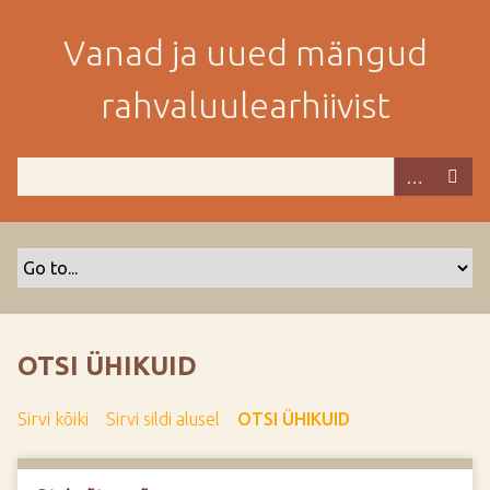
M
i
Vanad ja uued mängud
n
e
rahvaluulearhiivist
p
e
a
m
i
s
e
s
i
s
OTSI ÜHIKUID
u
j
Sirvi kõiki
Sirvi sildi alusel
OTSI ÜHIKUID
u
u
r