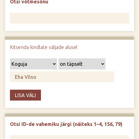
Otsi võtmesõnu
d
e
Kitsenda kindlate väljade alusel
LISA VÄLI
Otsi ID-de vahemiku järgi (näiteks 1–4, 156, 79)