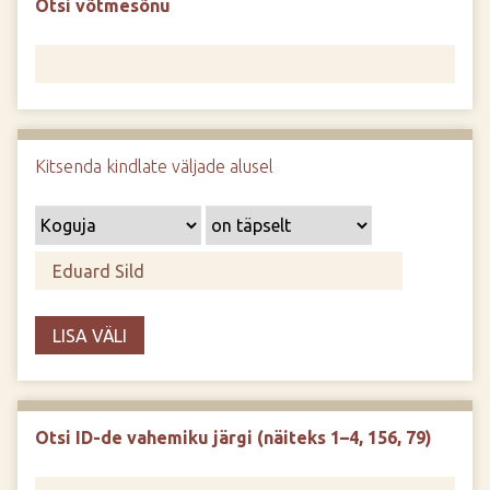
Otsi võtmesõnu
d
e
Kitsenda kindlate väljade alusel
LISA VÄLI
Otsi ID-de vahemiku järgi (näiteks 1–4, 156, 79)