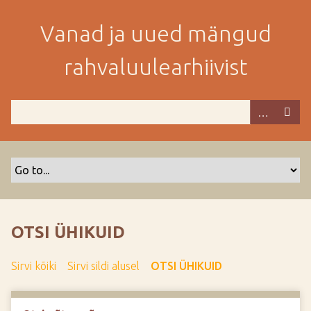
M
i
Vanad ja uued mängud
n
e
rahvaluulearhiivist
p
e
a
m
i
s
e
s
i
s
OTSI ÜHIKUID
u
j
Sirvi kõiki
Sirvi sildi alusel
OTSI ÜHIKUID
u
u
r