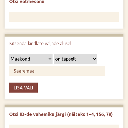
Otsi võtmesõnu
d
e
Kitsenda kindlate väljade alusel
LISA VÄLI
Otsi ID-de vahemiku järgi (näiteks 1–4, 156, 79)