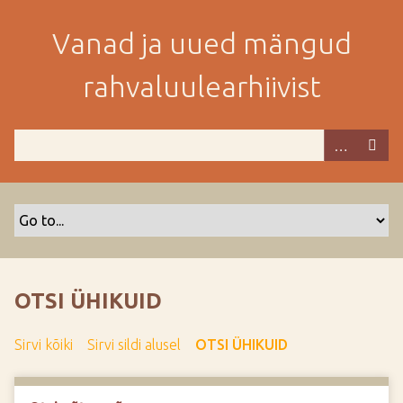
M
i
Vanad ja uued mängud
n
e
rahvaluulearhiivist
p
e
a
m
i
s
e
s
i
s
OTSI ÜHIKUID
u
j
Sirvi kõiki
Sirvi sildi alusel
OTSI ÜHIKUID
u
u
r