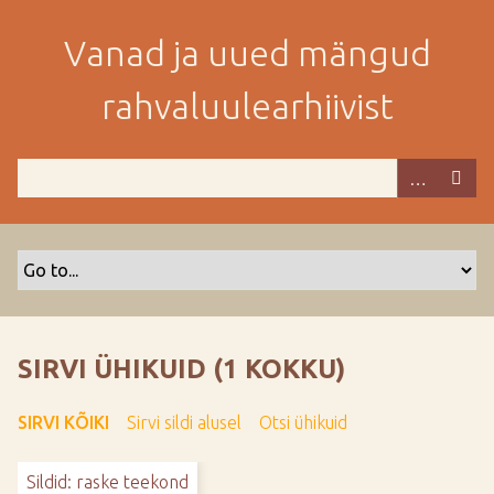
M
i
Vanad ja uued mängud
n
e
rahvaluulearhiivist
p
e
a
m
i
s
e
s
i
s
SIRVI ÜHIKUID (1 KOKKU)
u
j
SIRVI KÕIKI
Sirvi sildi alusel
Otsi ühikuid
u
u
Sildid: raske teekond
r