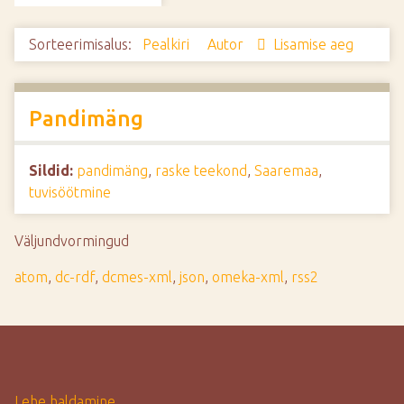
d
e
Sorteerimisalus:
Pealkiri
Autor
Lisamise aeg
Pandimäng
Sildid:
pandimäng
,
raske teekond
,
Saaremaa
,
tuvisöötmine
Väljundvormingud
atom
,
dc-rdf
,
dcmes-xml
,
json
,
omeka-xml
,
rss2
Lehe haldamine