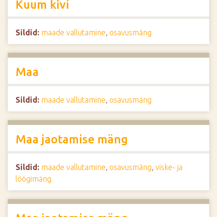
Kuum kivi
Sildid:
maade vallutamine
,
osavusmäng
Maa
Sildid:
maade vallutamine
,
osavusmäng
Maa jaotamise mäng
Sildid:
maade vallutamine
,
osavusmäng
,
viske- ja
löögimäng