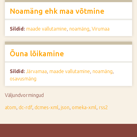
Noamäng ehk maa võtmine
Sildid:
maade vallutamine
,
noamäng
,
Virumaa
Õuna lõikamine
Sildid:
Järvamaa
,
maade vallutamine
,
noamäng
,
osavusmäng
Väljundvormingud
atom
,
dc-rdf
,
dcmes-xml
,
json
,
omeka-xml
,
rss2