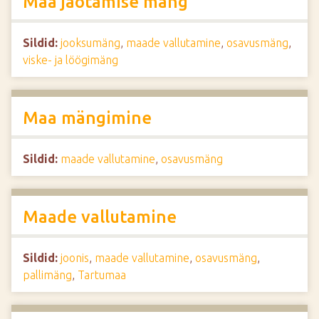
Maa jaotamise mäng
Sildid:
jooksumäng
,
maade vallutamine
,
osavusmäng
,
viske- ja löögimäng
Maa mängimine
Sildid:
maade vallutamine
,
osavusmäng
Maade vallutamine
Sildid:
joonis
,
maade vallutamine
,
osavusmäng
,
pallimäng
,
Tartumaa