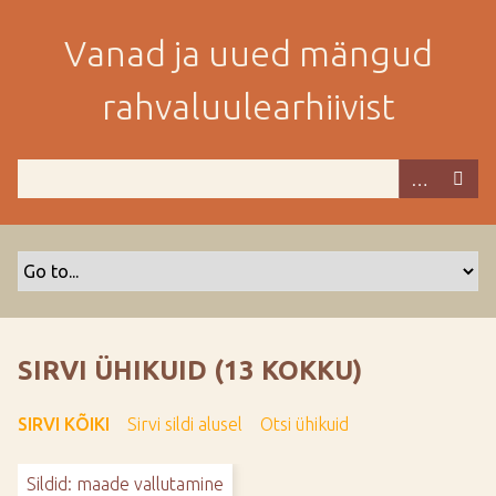
M
i
Vanad ja uued mängud
n
e
rahvaluulearhiivist
p
e
a
m
i
s
e
s
i
s
SIRVI ÜHIKUID (13 KOKKU)
u
j
SIRVI KÕIKI
Sirvi sildi alusel
Otsi ühikuid
u
u
Sildid: maade vallutamine
r