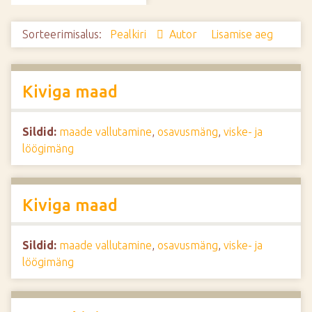
d
e
Sorteerimisalus:
Pealkiri
Autor
Lisamise aeg
Kiviga maad
Sildid:
maade vallutamine
,
osavusmäng
,
viske- ja
löögimäng
Kiviga maad
Sildid:
maade vallutamine
,
osavusmäng
,
viske- ja
löögimäng