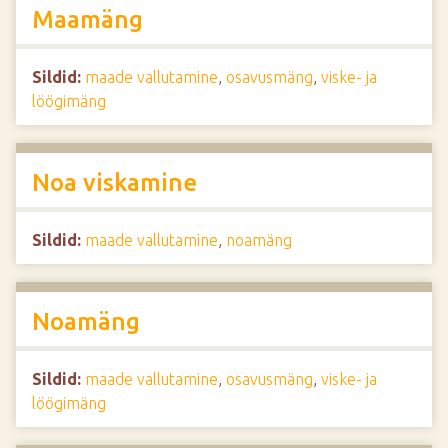
Maamäng
Sildid:
maade vallutamine
,
osavusmäng
,
viske- ja
löögimäng
Noa viskamine
Sildid:
maade vallutamine
,
noamäng
Noamäng
Sildid:
maade vallutamine
,
osavusmäng
,
viske- ja
löögimäng