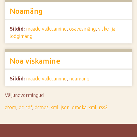
Noamäng
Sildid:
maade vallutamine
,
osavusmäng
,
viske- ja
löögimäng
Noa viskamine
Sildid:
maade vallutamine
,
noamäng
Väljundvormingud
atom
,
dc-rdf
,
dcmes-xml
,
json
,
omeka-xml
,
rss2