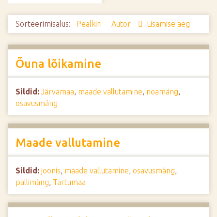
d
e
Sorteerimisalus:
Pealkiri
Autor
Lisamise aeg
Õuna lõikamine
Sildid:
Järvamaa
,
maade vallutamine
,
noamäng
,
osavusmäng
Maade vallutamine
Sildid:
joonis
,
maade vallutamine
,
osavusmäng
,
pallimäng
,
Tartumaa