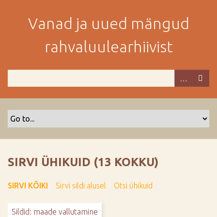
M
i
Vanad ja uued mängud
n
e
rahvaluulearhiivist
p
e
a
m
i
s
e
s
i
s
SIRVI ÜHIKUID (13 KOKKU)
u
j
SIRVI KÕIKI
Sirvi sildi alusel
Otsi ühikuid
u
u
Sildid: maade vallutamine
r