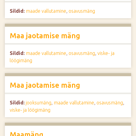
Sildid:
maade vallutamine
,
osavusmäng
Maa jaotamise mäng
Sildid:
maade vallutamine
,
osavusmäng
,
viske- ja
löögimäng
Maa jaotamise mäng
Sildid:
jooksumäng
,
maade vallutamine
,
osavusmäng
,
viske- ja löögimäng
Maamäng