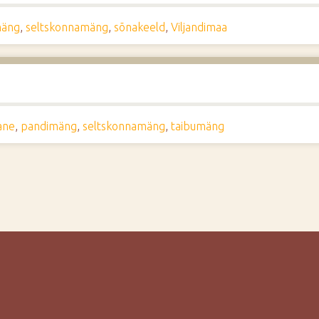
mäng
,
seltskonnamäng
,
sõnakeeld
,
Viljandimaa
ane
,
pandimäng
,
seltskonnamäng
,
taibumäng