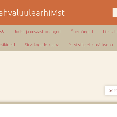
hvaluulearhiivist
935
Jõulu- ja uusaastamängud
Õuemängud
Liisusal
sikirjeid
Sirvi kogude kaupa
Sirvi silte ehk märksõnu
Sort