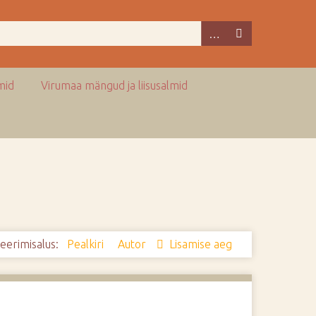
mid
Virumaa mängud ja liisusalmid
eerimisalus:
Pealkiri
Autor
Lisamise aeg