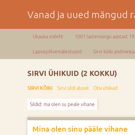
M
i
Vanad ja uued mängud ra
n
e
p
Ukauka esileht
1001 lastemängu aastast 1
e
a
Lapsepõlvemälestused
Sirvi kõiki andmebaa
m
i
s
SIRVI ÜHIKUID (2 KOKKU)
e
s
SIRVI KÕIKI
Sirvi sildi alusel
Otsi ühikuid
i
s
Sildid: ma olen su peale vihane
u
j
u
u
Mina olen sinu pääle vihane
r