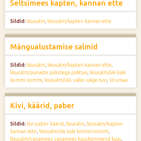
Seltsimees kapten, kannan ette
Sildid:
liisusalm
,
liisusalm/kapten kannan ette
Mängualustamise salmid
Sildid:
liisusalm
,
liisusalm/kapten kannan ette
,
liisusalm/punaste pükstega politsei
,
liisusalm/üki kaki
kommi nommi
,
liisusalm/üks väike valge tuvi
,
Virumaa
Kivi, käärid, paber
Sildid:
kivi paber käärid
,
liisusalm
,
liisusalm/kapten
kannan ette
,
liisusalm/üki kaki kommi nommi
,
liisusalm/vanamees vanamees kuuskümmend kuus
,