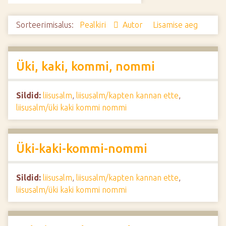
d
e
Sorteerimisalus:
Pealkiri
Autor
Lisamise aeg
Üki, kaki, kommi, nommi
Sildid:
liisusalm
,
liisusalm/kapten kannan ette
,
liisusalm/üki kaki kommi nommi
Üki-kaki-kommi-nommi
Sildid:
liisusalm
,
liisusalm/kapten kannan ette
,
liisusalm/üki kaki kommi nommi