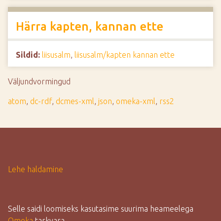
Härra kapten, kannan ette
Sildid:
liisusalm
,
liisusalm/kapten kannan ette
Väljundvormingud
atom
,
dc-rdf
,
dcmes-xml
,
json
,
omeka-xml
,
rss2
Lehe haldamine
Selle saidi loomiseks kasutasime suurima heameelega
Omeka
tarkvara.