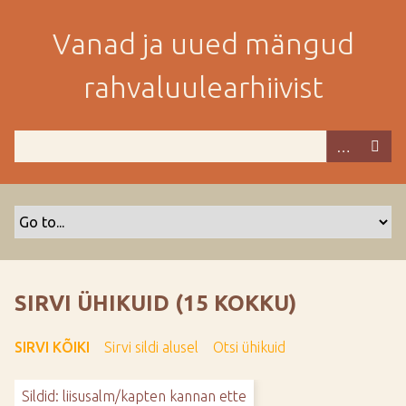
M
i
Vanad ja uued mängud
n
e
rahvaluulearhiivist
p
e
a
m
i
s
e
s
i
s
SIRVI ÜHIKUID (15 KOKKU)
u
j
SIRVI KÕIKI
Sirvi sildi alusel
Otsi ühikuid
u
u
Sildid: liisusalm/kapten kannan ette
r