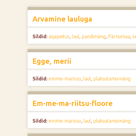
d
e
Arvamine lauluga
Sildid:
asjapeitus
,
laul
,
pandimäng
,
Pärnumaa
,
s
Egge, merii
Sildid:
emme-marisso
,
laul
,
plaksutamismäng
Em-me-ma-riitsu-floore
Sildid:
emme-marisso
,
laul
,
plaksutamismäng