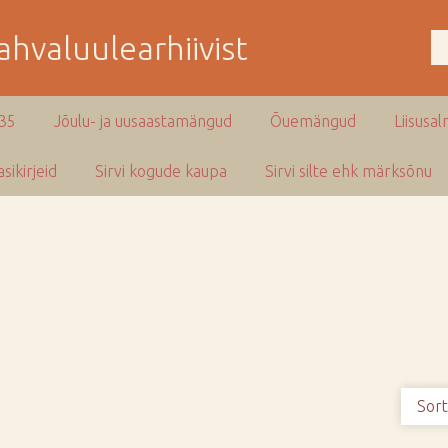
hvaluulearhiivist
935
Jõulu- ja uusaastamängud
Õuemängud
Liisusal
sikirjeid
Sirvi kogude kaupa
Sirvi silte ehk märksõnu
Sort