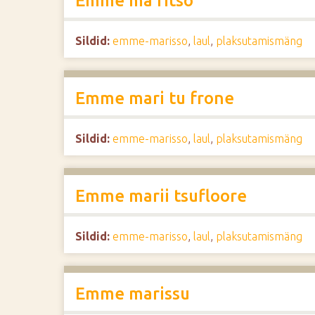
Emme ma ritso
Sildid:
emme-marisso
,
laul
,
plaksutamismäng
Emme mari tu frone
Sildid:
emme-marisso
,
laul
,
plaksutamismäng
Emme marii tsufloore
Sildid:
emme-marisso
,
laul
,
plaksutamismäng
Emme marissu