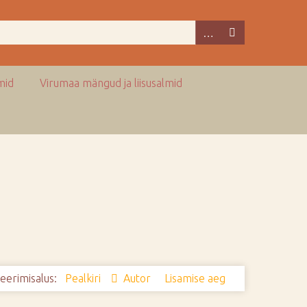
mid
Virumaa mängud ja liisusalmid
eerimisalus:
Pealkiri
Autor
Lisamise aeg