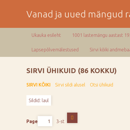
M
i
Vanad ja uued mängud ra
n
e
p
Ukauka esileht
1001 lastemängu aastast 1
e
a
Lapsepõlvemälestused
Sirvi kõiki andmebaa
m
i
s
SIRVI ÜHIKUID (86 KOKKU)
e
s
SIRVI KÕIKI
Sirvi sildi alusel
Otsi ühikuid
i
s
Sildid: laul
u
j
u
Page
3-st
u
r