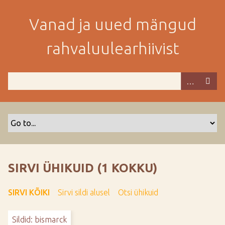
M
i
Vanad ja uued mängud
n
e
rahvaluulearhiivist
p
e
a
m
i
s
e
s
i
s
SIRVI ÜHIKUID (1 KOKKU)
u
j
SIRVI KÕIKI
Sirvi sildi alusel
Otsi ühikuid
u
u
Sildid: bismarck
r