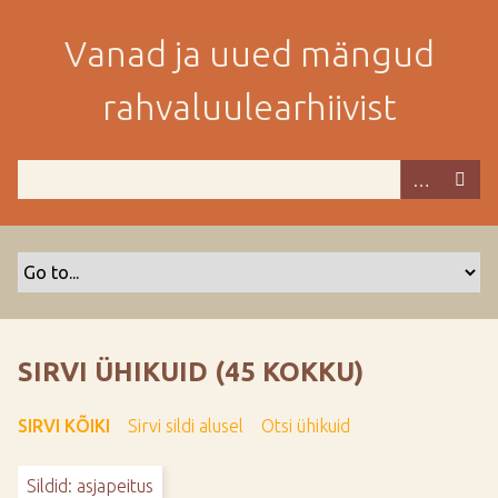
M
i
Vanad ja uued mängud
n
e
rahvaluulearhiivist
p
e
a
m
i
s
e
s
i
s
SIRVI ÜHIKUID (45 KOKKU)
u
j
SIRVI KÕIKI
Sirvi sildi alusel
Otsi ühikuid
u
u
Sildid: asjapeitus
r