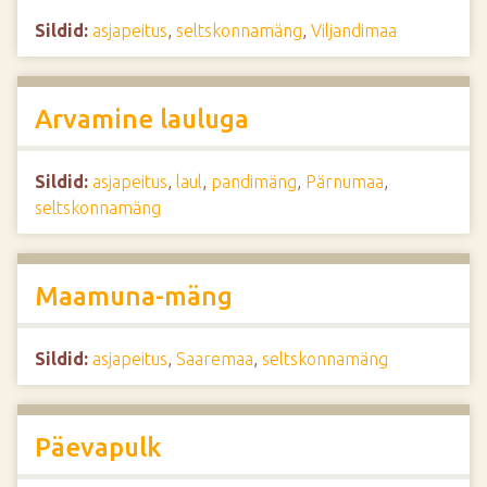
Sildid:
asjapeitus
,
seltskonnamäng
,
Viljandimaa
Arvamine lauluga
Sildid:
asjapeitus
,
laul
,
pandimäng
,
Pärnumaa
,
seltskonnamäng
Maamuna-mäng
Sildid:
asjapeitus
,
Saaremaa
,
seltskonnamäng
Päevapulk