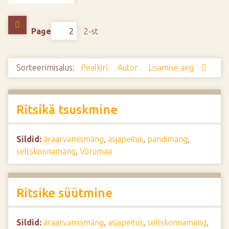
d
e
Page
2-st
Sorteerimisalus:
Pealkiri
Autor
Lisamise aeg
Ritsikä tsuskmine
Sildid:
äraarvamismäng
,
asjapeitus
,
pandimäng
,
seltskonnamäng
,
Võrumaa
Ritsike süütmine
Sildid:
äraarvamismäng
,
asjapeitus
,
seltskonnamäng
,