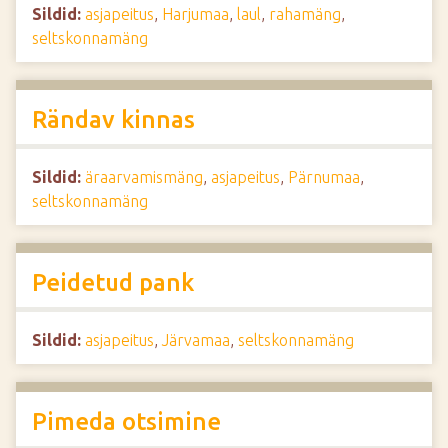
Sildid:
asjapeitus
,
Harjumaa
,
laul
,
rahamäng
,
seltskonnamäng
Rändav kinnas
Sildid:
äraarvamismäng
,
asjapeitus
,
Pärnumaa
,
seltskonnamäng
Peidetud pank
Sildid:
asjapeitus
,
Järvamaa
,
seltskonnamäng
Pimeda otsimine