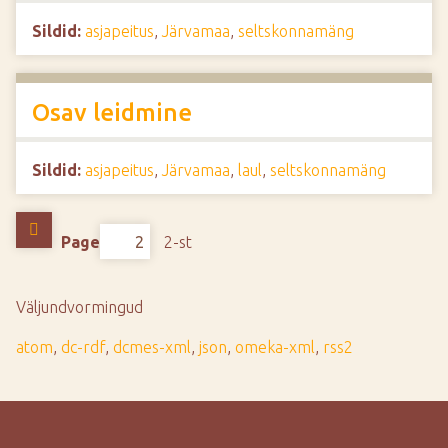
Sildid:
asjapeitus
,
Järvamaa
,
seltskonnamäng
Osav leidmine
Sildid:
asjapeitus
,
Järvamaa
,
laul
,
seltskonnamäng
Page
2-st
Väljundvormingud
atom
,
dc-rdf
,
dcmes-xml
,
json
,
omeka-xml
,
rss2