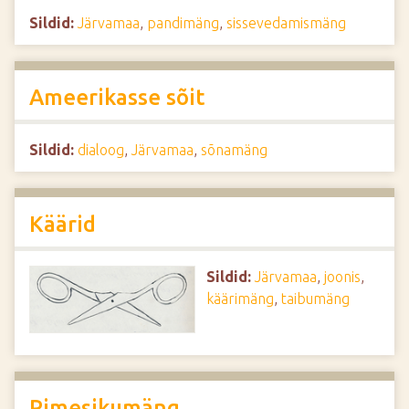
Sildid:
Järvamaa
,
pandimäng
,
sissevedamismäng
Ameerikasse sõit
Sildid:
dialoog
,
Järvamaa
,
sõnamäng
Käärid
Sildid:
Järvamaa
,
joonis
,
käärimäng
,
taibumäng
Pimesikumäng