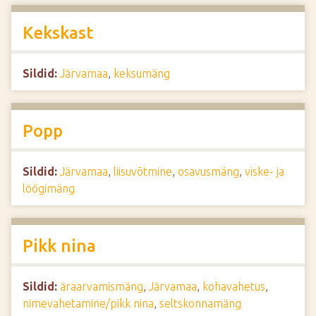
Kekskast
Sildid:
Järvamaa
,
keksumäng
Popp
Sildid:
Järvamaa
,
liisuvõtmine
,
osavusmäng
,
viske- ja
löögimäng
Pikk nina
Sildid:
äraarvamismäng
,
Järvamaa
,
kohavahetus
,
nimevahetamine/pikk nina
,
seltskonnamäng