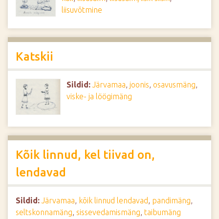
liisuvõtmine
Katskii
Sildid:
Järvamaa
,
joonis
,
osavusmäng
,
viske- ja löögimäng
Kõik linnud, kel tiivad on,
lendavad
Sildid:
Järvamaa
,
kõik linnud lendavad
,
pandimäng
,
seltskonnamäng
,
sissevedamismäng
,
taibumäng