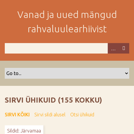
M
i
Vanad ja uued mängud
n
e
rahvaluulearhiivist
p
e
a
m
i
s
e
s
i
s
SIRVI ÜHIKUID (155 KOKKU)
u
j
SIRVI KÕIKI
Sirvi sildi alusel
Otsi ühikuid
u
u
Sildid: Järvamaa
r