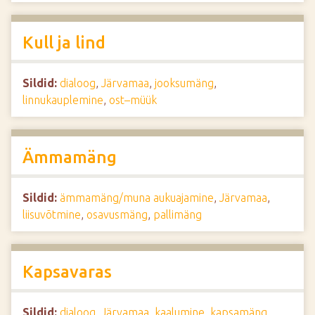
Kull ja lind
Sildid:
dialoog
,
Järvamaa
,
jooksumäng
,
linnukauplemine
,
ost–müük
Ämmamäng
Sildid:
ämmamäng/muna aukuajamine
,
Järvamaa
,
liisuvõtmine
,
osavusmäng
,
pallimäng
Kapsavaras
Sildid:
dialoog
,
Järvamaa
,
kaalumine
,
kapsamäng