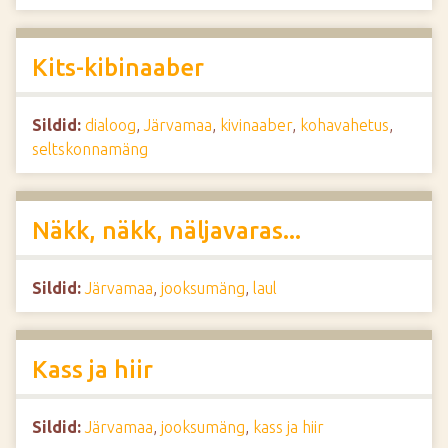
Kits-kibinaaber
Sildid:
dialoog
,
Järvamaa
,
kivinaaber
,
kohavahetus
,
seltskonnamäng
Näkk, näkk, näljavaras...
Sildid:
Järvamaa
,
jooksumäng
,
laul
Kass ja hiir
Sildid:
Järvamaa
,
jooksumäng
,
kass ja hiir