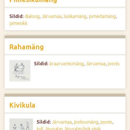
Sildid:
dialoog
,
Järvamaa
,
lusikamäng
,
pimedamäng
,
pimesikk
Rahamäng
Sildid:
äraarvamismäng
,
Järvamaa
,
joonis
Kivikula
Sildid:
Järvamaa
,
jooksumäng
,
joonis
,
kull
,
liisusalm
,
liisusalm/iisik siisik
,