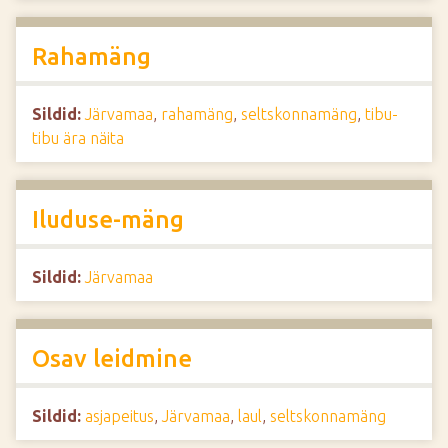
Rahamäng
Sildid:
Järvamaa
,
rahamäng
,
seltskonnamäng
,
tibu-
tibu ära näita
Iluduse-mäng
Sildid:
Järvamaa
Osav leidmine
Sildid:
asjapeitus
,
Järvamaa
,
laul
,
seltskonnamäng