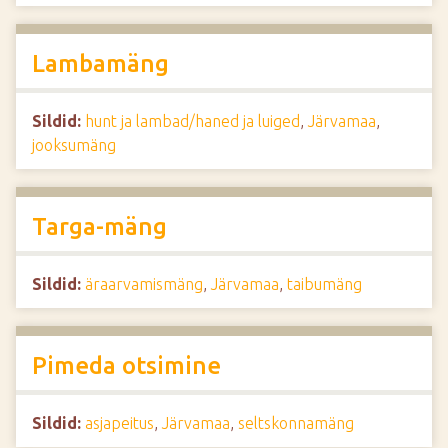
Lambamäng
Sildid:
hunt ja lambad/haned ja luiged
,
Järvamaa
,
jooksumäng
Targa-mäng
Sildid:
äraarvamismäng
,
Järvamaa
,
taibumäng
Pimeda otsimine
Sildid:
asjapeitus
,
Järvamaa
,
seltskonnamäng