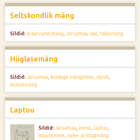
Seltskondlik mäng
Sildid:
äraarvamismäng
,
Järvamaa
,
laul
,
taibumäng
Hiiglasemäng
Sildid:
Järvamaa
,
kividega mängimine
,
nipski
,
osavusmäng
Laptuu
Sildid:
Järvamaa
,
joonis
,
laptuu
,
liisuvõtmine
,
viske- ja löögimäng