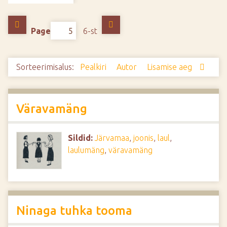
d
e
Page
6-st
Sorteerimisalus:
Pealkiri
Autor
Lisamise aeg
Väravamäng
Sildid:
Järvamaa
,
joonis
,
laul
,
laulumäng
,
väravamäng
Ninaga tuhka tooma