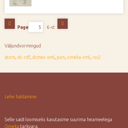
Page
6-st
Väljundvormingud
atom
,
dc-rdf
,
dcmes-xml
,
json
,
omeka-xml
,
rss2
Lehe haldamine
Selle saidi loomiseks kasutasime suurima heameelega
Omeka
tarkvara.