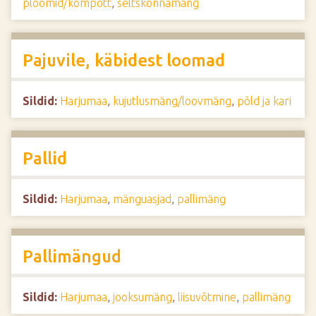
ploomid/kompott
,
seltskonnamäng
Pajuvile, käbidest loomad
Sildid:
Harjumaa
,
kujutlusmäng/loovmäng
,
põld ja kari
Pallid
Sildid:
Harjumaa
,
mänguasjad
,
pallimäng
Pallimängud
Sildid:
Harjumaa
,
jooksumäng
,
liisuvõtmine
,
pallimäng