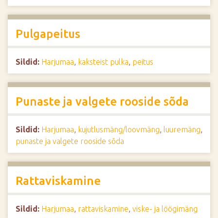
Pulgapeitus
Sildid:
Harjumaa
,
kaksteist pulka
,
peitus
Punaste ja valgete rooside sõda
Sildid:
Harjumaa
,
kujutlusmäng/loovmäng
,
luuremäng
,
punaste ja valgete rooside sõda
Rattaviskamine
Sildid:
Harjumaa
,
rattaviskamine
,
viske- ja löögimäng