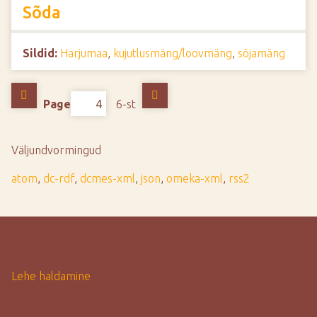
Sõda
Sildid:
Harjumaa
,
kujutlusmäng/loovmäng
,
sõjamäng
Page
6-st
Väljundvormingud
atom
,
dc-rdf
,
dcmes-xml
,
json
,
omeka-xml
,
rss2
Lehe haldamine