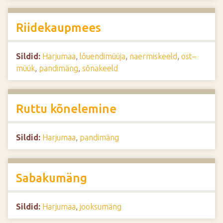
Riidekaupmees
Sildid:
Harjumaa
,
lõuendimüüja
,
naermiskeeld
,
ost–
müük
,
pandimäng
,
sõnakeeld
Ruttu kõnelemine
Sildid:
Harjumaa
,
pandimäng
Sabakumäng
Sildid:
Harjumaa
,
jooksumäng