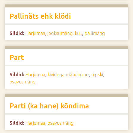
Pallinäts ehk klödi
Sildid:
Harjumaa
,
jooksumäng
,
kull
,
pallimäng
Part
Sildid:
Harjumaa
,
kividega mängimine
,
nipski
,
osavusmäng
Parti (ka hane) kõndima
Sildid:
Harjumaa
,
osavusmäng