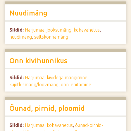
Nuudimäng
Sildid:
Harjumaa
,
jooksumäng
,
kohavahetus
,
nuudimäng
,
seltskonnamäng
Onn kivihunnikus
Sildid:
Harjumaa
,
kividega mängimine
,
kujutlusmäng/loovmäng
,
onni ehitamine
Õunad, pirnid, ploomid
Sildid:
Harjumaa
,
kohavahetus
,
õunad-pirnid-