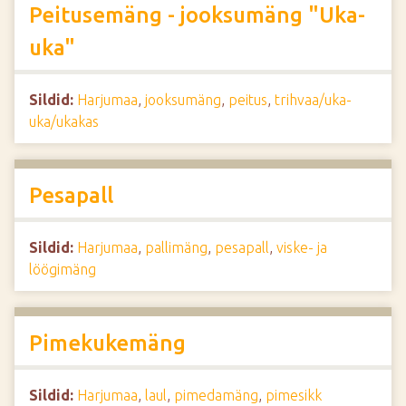
Peitusemäng - jooksumäng "Uka-
uka"
Sildid:
Harjumaa
,
jooksumäng
,
peitus
,
trihvaa/uka-
uka/ukakas
Pesapall
Sildid:
Harjumaa
,
pallimäng
,
pesapall
,
viske- ja
löögimäng
Pimekukemäng
Sildid:
Harjumaa
,
laul
,
pimedamäng
,
pimesikk