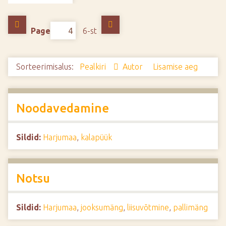
d
e
Page
6-st
Sorteerimisalus:
Pealkiri
Autor
Lisamise aeg
Noodavedamine
Sildid:
Harjumaa
,
kalapüük
Notsu
Sildid:
Harjumaa
,
jooksumäng
,
liisuvõtmine
,
pallimäng