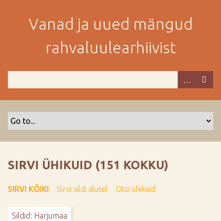
M
i
Vanad ja uued mängud
n
e
rahvaluulearhiivist
p
e
a
m
i
s
e
s
i
s
SIRVI ÜHIKUID (151 KOKKU)
u
j
SIRVI KÕIKI
Sirvi sildi alusel
Otsi ühikuid
u
u
Sildid: Harjumaa
r