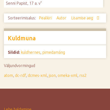
Senni Papist, 17 a. v"
d
e
Sorteerimisalus:
Pealkiri
Autor
Lisamise aeg
Kuldmuna
Sildid:
kuldhernes
,
pimedamäng
Väljundvormingud
atom
,
dc-rdf
,
dcmes-xml
,
json
,
omeka-xml
,
rss2
Lehe haldamine