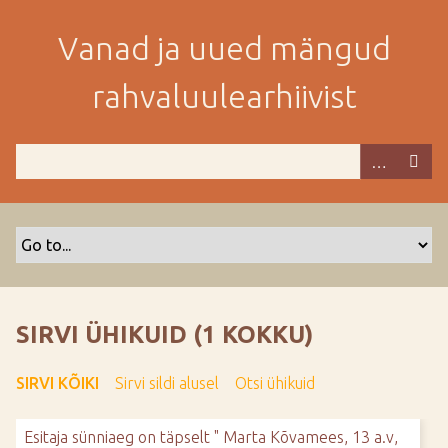
M
i
Vanad ja uued mängud
n
e
rahvaluulearhiivist
p
e
a
m
i
s
e
s
i
s
SIRVI ÜHIKUID (1 KOKKU)
u
j
SIRVI KÕIKI
Sirvi sildi alusel
Otsi ühikuid
u
u
Esitaja sünniaeg on täpselt " Marta Kõvamees, 13 a.v,
r