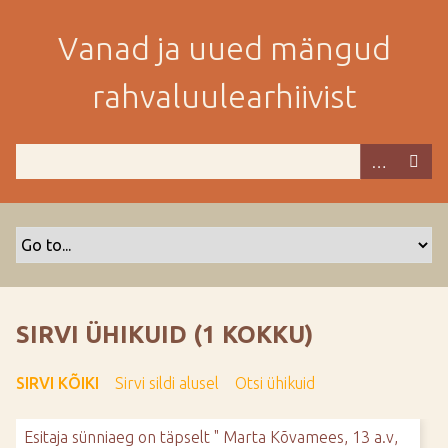
M
i
Vanad ja uued mängud
n
e
rahvaluulearhiivist
p
e
a
m
i
s
e
s
i
s
SIRVI ÜHIKUID (1 KOKKU)
u
j
SIRVI KÕIKI
Sirvi sildi alusel
Otsi ühikuid
u
u
Esitaja sünniaeg on täpselt " Marta Kõvamees, 13 a.v,
r