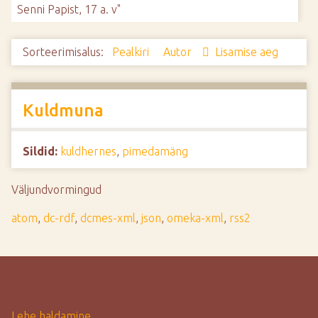
Senni Papist, 17 a. v"
d
e
Sorteerimisalus:
Pealkiri
Autor
Lisamise aeg
Kuldmuna
Sildid:
kuldhernes
,
pimedamäng
Väljundvormingud
atom
,
dc-rdf
,
dcmes-xml
,
json
,
omeka-xml
,
rss2
Lehe haldamine