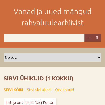
M
i
Vanad ja uued mängud
n
e
rahvaluulearhiivist
p
e
a
m
i
s
e
s
i
s
SIRVI ÜHIKUID (1 KOKKU)
u
j
SIRVI KÕIKI
Sirvi sildi alusel
Otsi ühikuid
u
u
Esitaja on täpselt "tädi Konsa"
r