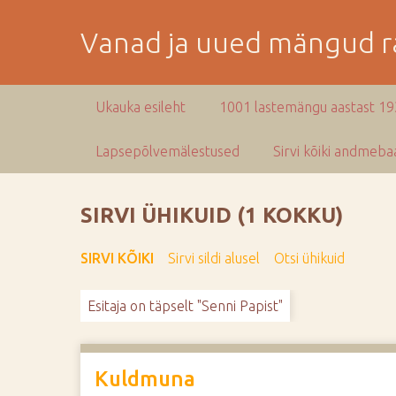
M
i
Vanad ja uued mängud ra
n
e
p
Ukauka esileht
1001 lastemängu aastast 1
e
a
Lapsepõlvemälestused
Sirvi kõiki andmebaa
m
i
s
SIRVI ÜHIKUID (1 KOKKU)
e
s
SIRVI KÕIKI
Sirvi sildi alusel
Otsi ühikuid
i
s
Esitaja on täpselt "Senni Papist"
u
j
u
u
Kuldmuna
r