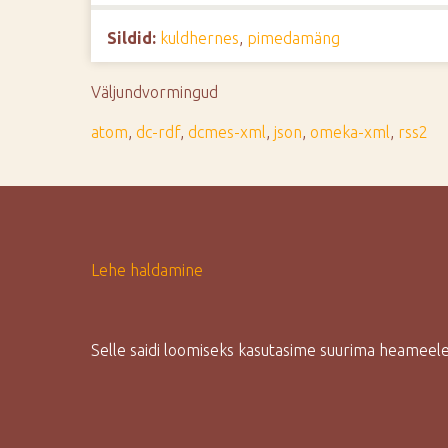
d
Sildid:
kuldhernes
,
pimedamäng
e
Väljundvormingud
atom
,
dc-rdf
,
dcmes-xml
,
json
,
omeka-xml
,
rss2
Lehe haldamine
Selle saidi loomiseks kasutasime suurima heamee