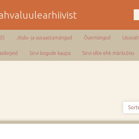
hvaluulearhiivist
935
Jõulu- ja uusaastamängud
Õuemängud
Liisusal
sikirjeid
Sirvi kogude kaupa
Sirvi silte ehk märksõnu
Sort