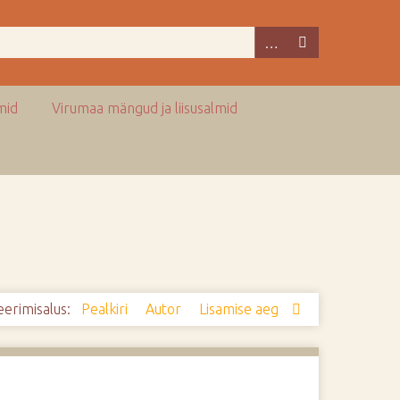
mid
Virumaa mängud ja liisusalmid
eerimisalus:
Pealkiri
Autor
Lisamise aeg