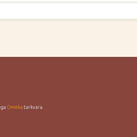
lega
Omeka
tarkvara.