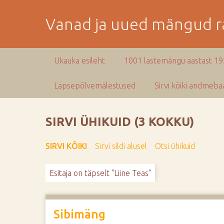
M
i
Vanad ja uued mängud ra
n
e
p
Ukauka esileht
1001 lastemängu aastast 1
e
a
Lapsepõlvemälestused
Sirvi kõiki andmebaa
m
i
s
SIRVI ÜHIKUID (3 KOKKU)
e
s
SIRVI KÕIKI
Sirvi sildi alusel
Otsi ühikuid
i
s
Esitaja on täpselt "Liine Teas"
u
j
u
u
Sibimäng
r