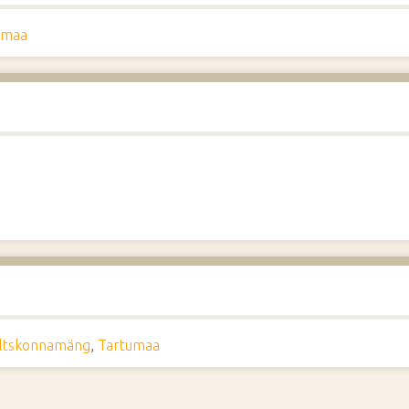
umaa
ltskonnamäng
,
Tartumaa