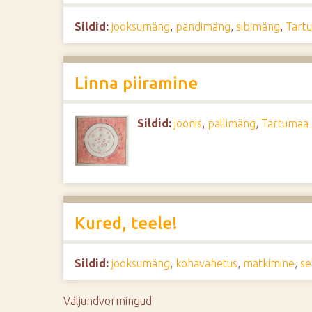
d
Sildid:
jooksumäng
,
pandimäng
,
sibimäng
,
Tart
e
Linna piiramine
Sildid:
joonis
,
pallimäng
,
Tartumaa
Kured, teele!
Sildid:
jooksumäng
,
kohavahetus
,
matkimine
,
se
Väljundvormingud