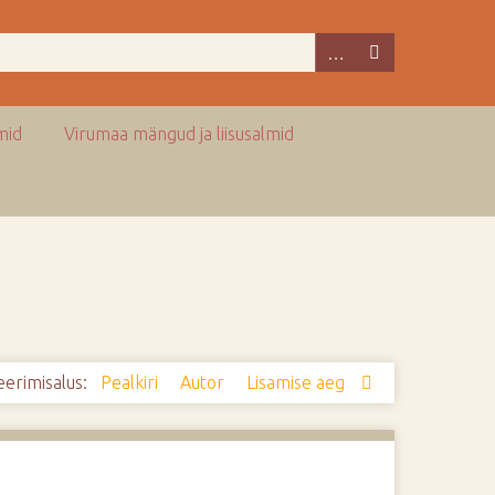
mid
Virumaa mängud ja liisusalmid
eerimisalus:
Pealkiri
Autor
Lisamise aeg