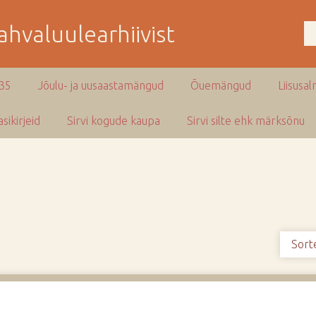
hvaluulearhiivist
935
Jõulu- ja uusaastamängud
Õuemängud
Liisusal
sikirjeid
Sirvi kogude kaupa
Sirvi silte ehk märksõnu
Sort