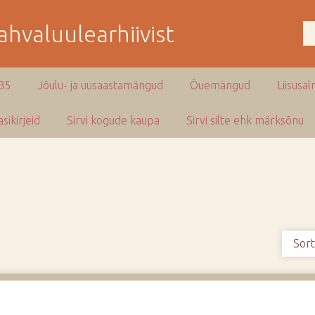
hvaluulearhiivist
935
Jõulu- ja uusaastamängud
Õuemängud
Liisusal
sikirjeid
Sirvi kogude kaupa
Sirvi silte ehk märksõnu
Sort