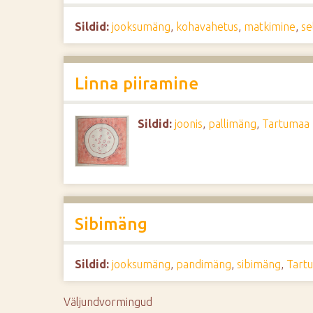
d
Sildid:
jooksumäng
,
kohavahetus
,
matkimine
,
se
e
Linna piiramine
Sildid:
joonis
,
pallimäng
,
Tartumaa
Sibimäng
Sildid:
jooksumäng
,
pandimäng
,
sibimäng
,
Tart
Väljundvormingud