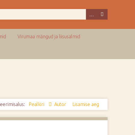
mid
Virumaa mängud ja liisusalmid
eerimisalus:
Pealkiri
Autor
Lisamise aeg