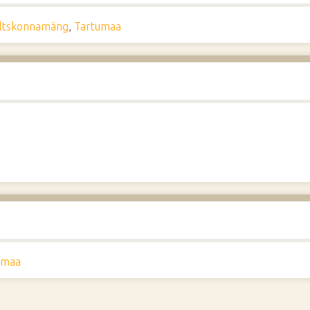
ltskonnamäng
,
Tartumaa
umaa