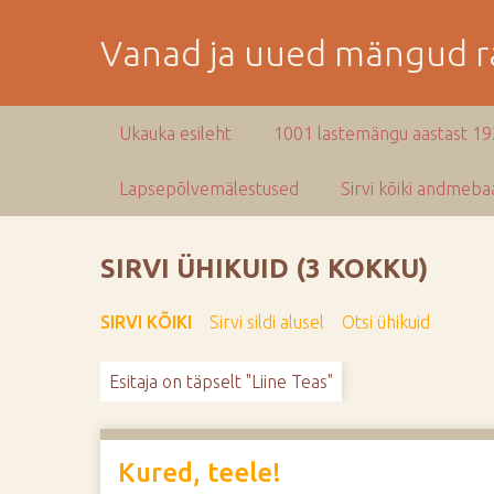
M
i
Vanad ja uued mängud ra
n
e
p
Ukauka esileht
1001 lastemängu aastast 1
e
a
Lapsepõlvemälestused
Sirvi kõiki andmebaa
m
i
s
SIRVI ÜHIKUID (3 KOKKU)
e
s
SIRVI KÕIKI
Sirvi sildi alusel
Otsi ühikuid
i
s
Esitaja on täpselt "Liine Teas"
u
j
u
u
Kured, teele!
r