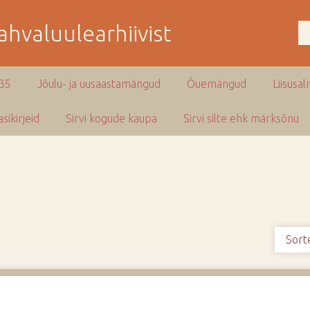
hvaluulearhiivist
935
Jõulu- ja uusaastamängud
Õuemängud
Liisusal
sikirjeid
Sirvi kogude kaupa
Sirvi silte ehk märksõnu
Sort