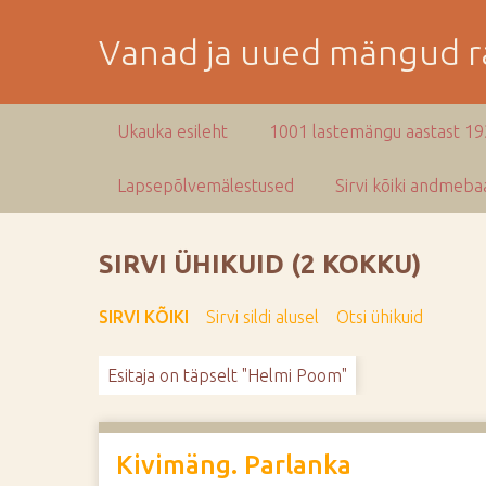
M
i
Vanad ja uued mängud ra
n
e
p
Ukauka esileht
1001 lastemängu aastast 1
e
a
Lapsepõlvemälestused
Sirvi kõiki andmebaa
m
i
s
SIRVI ÜHIKUID (2 KOKKU)
e
s
SIRVI KÕIKI
Sirvi sildi alusel
Otsi ühikuid
i
s
Esitaja on täpselt "Helmi Poom"
u
j
u
u
Kivimäng. Parlanka
r