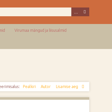
mid
Virumaa mängud ja liisusalmid
eerimisalus:
Pealkiri
Autor
Lisamise aeg