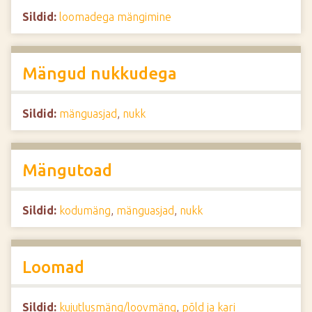
Sildid:
loomadega mängimine
Mängud nukkudega
Sildid:
mänguasjad
,
nukk
Mängutoad
Sildid:
kodumäng
,
mänguasjad
,
nukk
Loomad
Sildid:
kujutlusmäng/loovmäng
,
põld ja kari