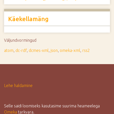
Käekellamäng
Väljundvormingud
atom
,
dc-rdf
,
dcmes-xml
,
json
,
omeka-xml
,
rss2
Lehe haldamine
Selle saidi loomiseks kasutasime suurima heameelega
Omeka
tarkvara.