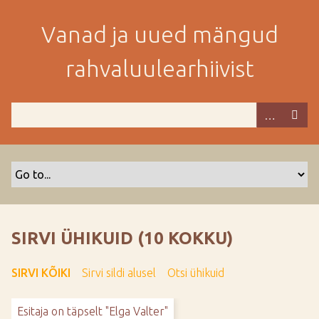
M
i
Vanad ja uued mängud
n
e
rahvaluulearhiivist
p
e
a
m
i
s
e
s
i
s
SIRVI ÜHIKUID (10 KOKKU)
u
j
SIRVI KÕIKI
Sirvi sildi alusel
Otsi ühikuid
u
u
Esitaja on täpselt "Elga Valter"
r