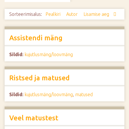
d
e
Sorteerimisalus:
Pealkiri
Autor
Lisamise aeg
Assistendi mäng
Sildid:
kujutlusmäng/loovmäng
Ristsed ja matused
Sildid:
kujutlusmäng/loovmäng
,
matused
Veel matustest