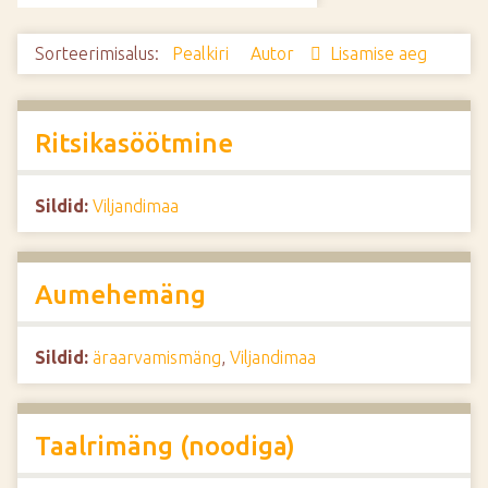
d
e
Sorteerimisalus:
Pealkiri
Autor
Lisamise aeg
Ritsikasöötmine
Sildid:
Viljandimaa
Aumehemäng
Sildid:
äraarvamismäng
,
Viljandimaa
Taalrimäng (noodiga)