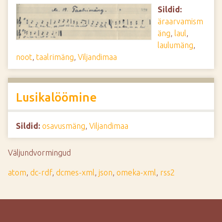
Sildid:
äraarvamism
äng
,
laul
,
laulumäng
,
noot
,
taalrimäng
,
Viljandimaa
Lusikalöömine
Sildid:
osavusmäng
,
Viljandimaa
Väljundvormingud
atom
,
dc-rdf
,
dcmes-xml
,
json
,
omeka-xml
,
rss2