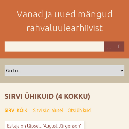
M
i
Vanad ja uued mängud
n
e
rahvaluulearhiivist
p
e
a
m
i
s
e
s
i
s
SIRVI ÜHIKUID (4 KOKKU)
u
j
SIRVI KÕIKI
Sirvi sildi alusel
Otsi ühikuid
u
u
Esitaja on täpselt "August Jürgenson"
r