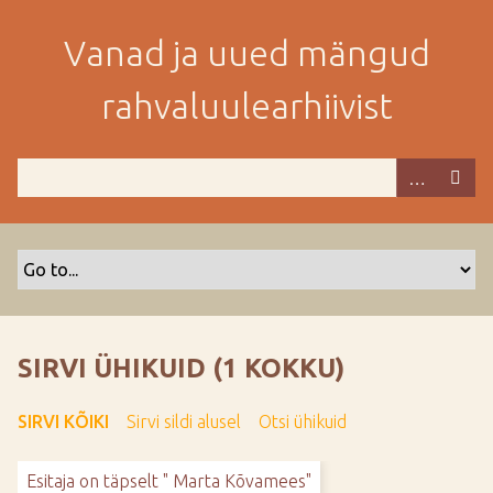
M
i
Vanad ja uued mängud
n
e
rahvaluulearhiivist
p
e
a
m
i
s
e
s
i
s
SIRVI ÜHIKUID (1 KOKKU)
u
j
SIRVI KÕIKI
Sirvi sildi alusel
Otsi ühikuid
u
u
Esitaja on täpselt " Marta Kõvamees"
r