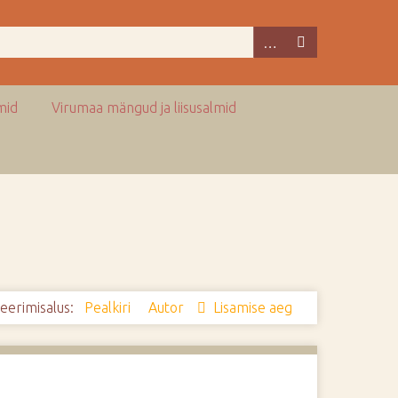
mid
Virumaa mängud ja liisusalmid
eerimisalus:
Pealkiri
Autor
Lisamise aeg