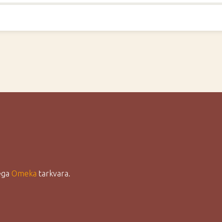
lega
Omeka
tarkvara.