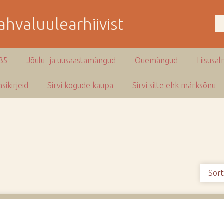
hvaluulearhiivist
935
Jõulu- ja uusaastamängud
Õuemängud
Liisusal
sikirjeid
Sirvi kogude kaupa
Sirvi silte ehk märksõnu
Sort