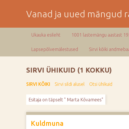
M
i
Vanad ja uued mängud ra
n
e
p
Ukauka esileht
1001 lastemängu aastast 1
e
a
Lapsepõlvemälestused
Sirvi kõiki andmebaa
m
i
s
SIRVI ÜHIKUID (1 KOKKU)
e
s
SIRVI KÕIKI
Sirvi sildi alusel
Otsi ühikuid
i
s
Esitaja on täpselt " Marta Kõvamees"
u
j
u
u
Kuldmuna
r