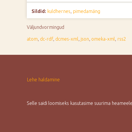
d
Sildid:
kuldhernes
,
pimedamäng
e
Väljundvormingud
atom
,
dc-rdf
,
dcmes-xml
,
json
,
omeka-xml
,
rss2
Lehe haldamine
Selle saidi loomiseks kasutasime suurima heamee