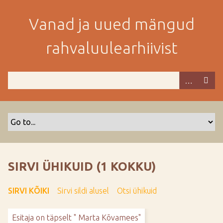
M
i
Vanad ja uued mängud
n
e
rahvaluulearhiivist
p
e
a
m
i
s
e
s
i
s
SIRVI ÜHIKUID (1 KOKKU)
u
j
SIRVI KÕIKI
Sirvi sildi alusel
Otsi ühikuid
u
u
Esitaja on täpselt " Marta Kõvamees"
r