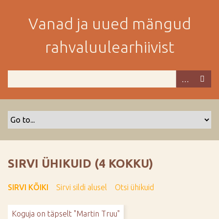
M
i
Vanad ja uued mängud
n
e
rahvaluulearhiivist
p
e
a
m
i
s
e
s
i
s
SIRVI ÜHIKUID (4 KOKKU)
u
j
SIRVI KÕIKI
Sirvi sildi alusel
Otsi ühikuid
u
u
Koguja on täpselt "Martin Truu"
r