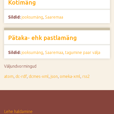
Kotimäng
Sildid:
jooksumäng
,
Saaremaa
Pätaka- ehk pastlamäng
Sildid:
jooksumäng
,
Saaremaa
,
tagumine paar välja
Väljundvormingud
atom
,
dc-rdf
,
dcmes-xml
,
json
,
omeka-xml
,
rss2
Lehe haldamine