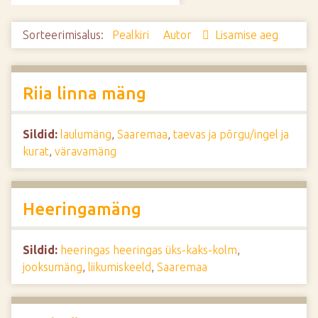
d
e
Sorteerimisalus:
Pealkiri
Autor
Lisamise aeg
Riia linna mäng
Sildid:
laulumäng
,
Saaremaa
,
taevas ja põrgu/ingel ja
kurat
,
väravamäng
Heeringamäng
Sildid:
heeringas heeringas üks-kaks-kolm
,
jooksumäng
,
liikumiskeeld
,
Saaremaa