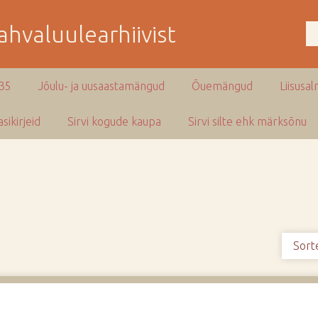
hvaluulearhiivist
935
Jõulu- ja uusaastamängud
Õuemängud
Liisusal
sikirjeid
Sirvi kogude kaupa
Sirvi silte ehk märksõnu
Sort