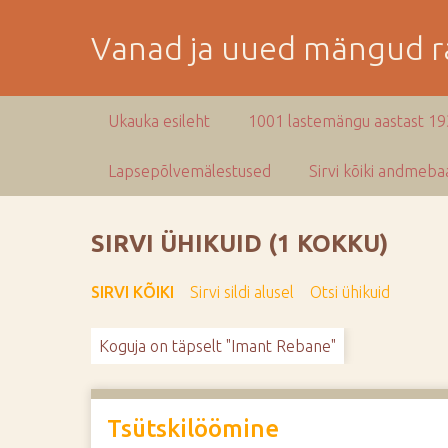
M
i
Vanad ja uued mängud ra
n
e
p
Ukauka esileht
1001 lastemängu aastast 1
e
a
Lapsepõlvemälestused
Sirvi kõiki andmebaa
m
i
s
SIRVI ÜHIKUID (1 KOKKU)
e
s
SIRVI KÕIKI
Sirvi sildi alusel
Otsi ühikuid
i
s
Koguja on täpselt "Imant Rebane"
u
j
u
u
Tsütskilöömine
r