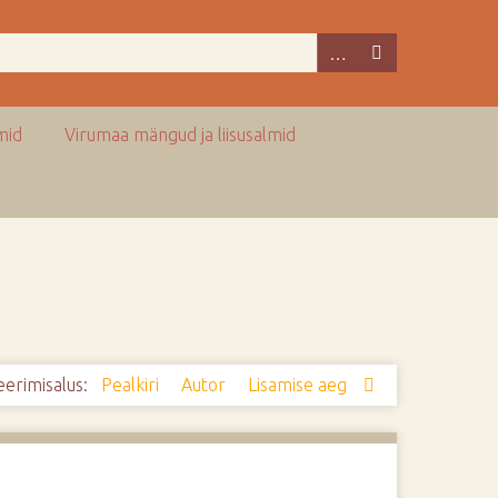
mid
Virumaa mängud ja liisusalmid
eerimisalus:
Pealkiri
Autor
Lisamise aeg