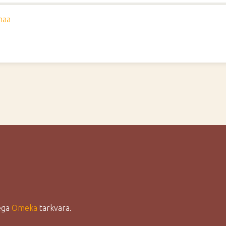
maa
lega
Omeka
tarkvara.