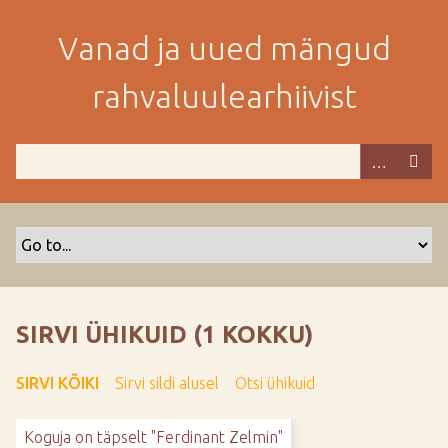
M
i
Vanad ja uued mängud
n
e
rahvaluulearhiivist
p
e
a
m
i
s
e
s
i
s
SIRVI ÜHIKUID (1 KOKKU)
u
j
SIRVI KÕIKI
Sirvi sildi alusel
Otsi ühikuid
u
u
Koguja on täpselt "Ferdinant Zelmin"
r