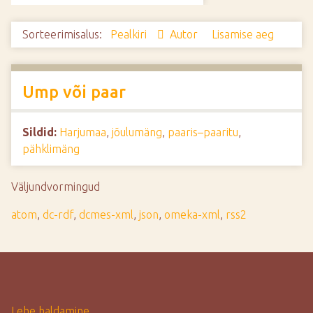
d
e
Sorteerimisalus:
Pealkiri
Autor
Lisamise aeg
Ump või paar
Sildid:
Harjumaa
,
jõulumäng
,
paaris–paaritu
,
pähklimäng
Väljundvormingud
atom
,
dc-rdf
,
dcmes-xml
,
json
,
omeka-xml
,
rss2
Lehe haldamine