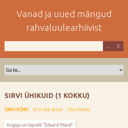
M
i
Vanad ja uued mängud
n
e
rahvaluulearhiivist
p
e
a
m
i
s
e
s
i
s
SIRVI ÜHIKUID (1 KOKKU)
u
j
SIRVI KÕIKI
Sirvi sildi alusel
Otsi ühikuid
u
u
Koguja on täpselt "Eduard Mänd"
r