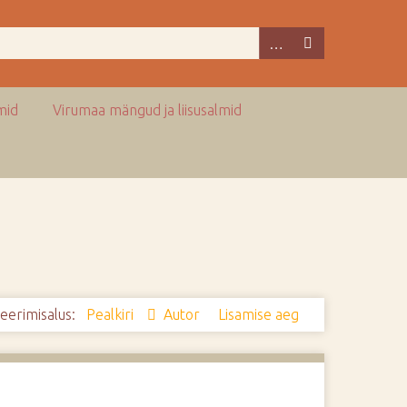
mid
Virumaa mängud ja liisusalmid
eerimisalus:
Pealkiri
Autor
Lisamise aeg