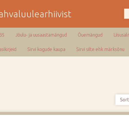
hvaluulearhiivist
935
Jõulu- ja uusaastamängud
Õuemängud
Liisusal
sikirjeid
Sirvi kogude kaupa
Sirvi silte ehk märksõnu
Sort