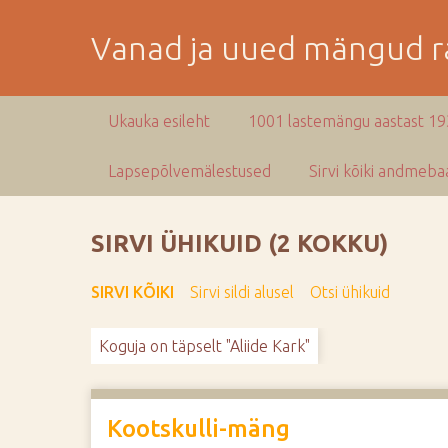
M
i
Vanad ja uued mängud ra
n
e
p
Ukauka esileht
1001 lastemängu aastast 1
e
a
Lapsepõlvemälestused
Sirvi kõiki andmebaa
m
i
s
SIRVI ÜHIKUID (2 KOKKU)
e
s
SIRVI KÕIKI
Sirvi sildi alusel
Otsi ühikuid
i
s
Koguja on täpselt "Aliide Kark"
u
j
u
u
Kootskulli-mäng
r