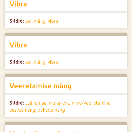
Vibra
Sildid:
pallimäng
,
vibra
Vibra
Sildid:
pallimäng
,
vibra
Veeretamise mäng
Sildid:
Läänemaa
,
muna koksimine/veeretamine
,
osavusmäng
,
pühademäng