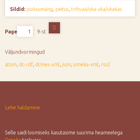
Sildid:
jooksumäng
,
peitus
,
trihvaa/uka-uka/ukakas
Page
9-st
Väljundvormingud
atom
,
dc-rdf
,
dcmes-xml
,
json
,
omeka-xml
,
rss2
Lehe haldamine
Selle saidi loomiseks kasutasime suurima heameelega