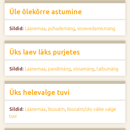
Üle õlekõrre astumine
Sildid:
Läänemaa
,
pühademäng
,
sissevedamismäng
Üks laev läks purjetes
Sildid:
Läänemaa
,
pandimäng
,
sõnamäng
,
taibumäng
Üks helevalge tuvi
Sildid:
Läänemaa
,
liisusalm
,
liisusalm/üks väike valge
tuvi