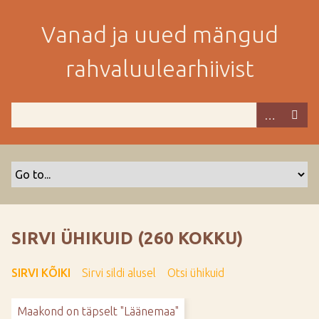
M
i
Vanad ja uued mängud
n
e
rahvaluulearhiivist
p
e
a
m
i
s
e
s
i
s
SIRVI ÜHIKUID (260 KOKKU)
u
j
SIRVI KÕIKI
Sirvi sildi alusel
Otsi ühikuid
u
u
Maakond on täpselt "Läänemaa"
r