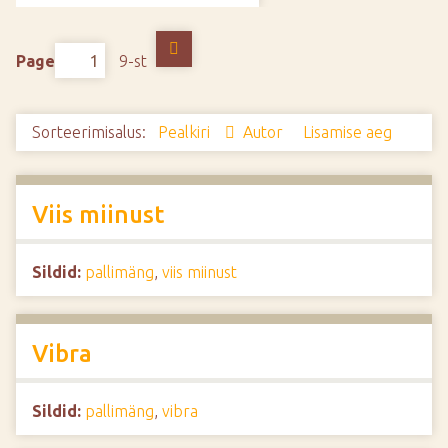
d
e
Page
9-st
Sorteerimisalus:
Pealkiri
Autor
Lisamise aeg
Viis miinust
Sildid:
pallimäng
,
viis miinust
Vibra
Sildid:
pallimäng
,
vibra