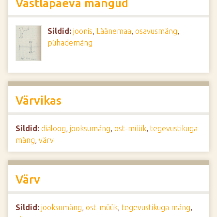
Vastlapäeva mängud
Sildid:
joonis
,
Läänemaa
,
osavusmäng
,
pühademäng
Värvikas
Sildid:
dialoog
,
jooksumäng
,
ost-müük
,
tegevustikuga
mäng
,
värv
Värv
Sildid:
jooksumäng
,
ost-müük
,
tegevustikuga mäng
,