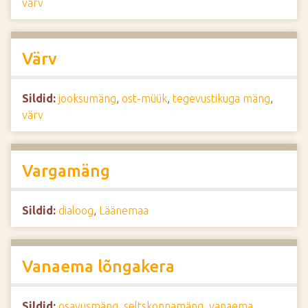
värv
Värv
Sildid:
jooksumäng
,
ost-müük
,
tegevustikuga mäng
,
värv
Vargamäng
Sildid:
dialoog
,
Läänemaa
Vanaema lõngakera
Sildid:
osavusmäng
,
seltskonnamäng
,
vanaema