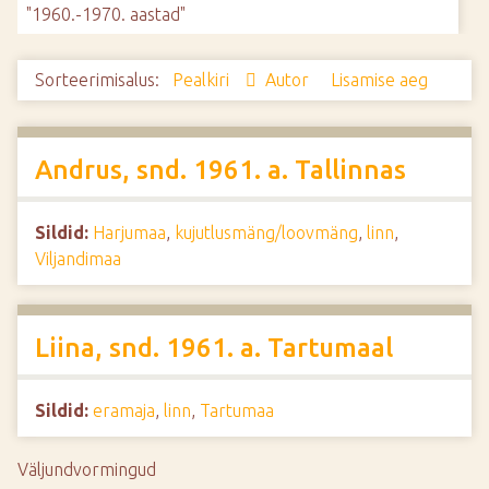
"1960.-1970. aastad"
d
e
Sorteerimisalus:
Pealkiri
Autor
Lisamise aeg
Andrus, snd. 1961. a. Tallinnas
Sildid:
Harjumaa
,
kujutlusmäng/loovmäng
,
linn
,
Viljandimaa
Liina, snd. 1961. a. Tartumaal
Sildid:
eramaja
,
linn
,
Tartumaa
Väljundvormingud