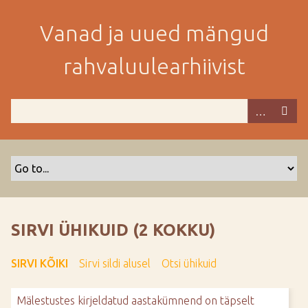
M
i
Vanad ja uued mängud
n
e
rahvaluulearhiivist
p
e
a
m
i
s
e
s
i
s
SIRVI ÜHIKUID (2 KOKKU)
u
j
SIRVI KÕIKI
Sirvi sildi alusel
Otsi ühikuid
u
u
Mälestustes kirjeldatud aastakümnend on täpselt
r