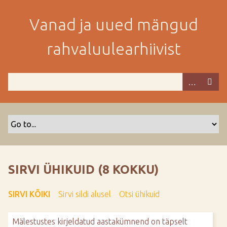
M
i
Vanad ja uued mängud
n
e
rahvaluulearhiivist
p
e
a
m
i
s
e
s
i
s
SIRVI ÜHIKUID (8 KOKKU)
u
j
SIRVI KÕIKI
Sirvi sildi alusel
Otsi ühikuid
u
u
Mälestustes kirjeldatud aastakümnend on täpselt
r