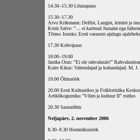
14.30–15.30 Lõunapaus
15.30–17.30
Arvo Krikmann: Delfist, Langist, leimist ja mu
Kristi Salve: ”… ei kartnud Jumalat ega häben
Tõnno Jonuks: Eesti varasem ajalugu ajalehek
17.30 Kohvipaus
18.00–19.00
Janika Oras: ”Ei ole rahvaluule!” Rahvaluulea
Katre Kikas: Vahendajad ja kohandajad. M. J.
19.00 Õhtusöök
20.00 Eesti Kultuuriloo ja Folkloristika Kesku
Artiklikogumiku ”Võim ja kultuur II” esitlus
20.30 Saunaõhtu
Neljapäev, 2. november 2006
8.30–9.30 Hommikusöök