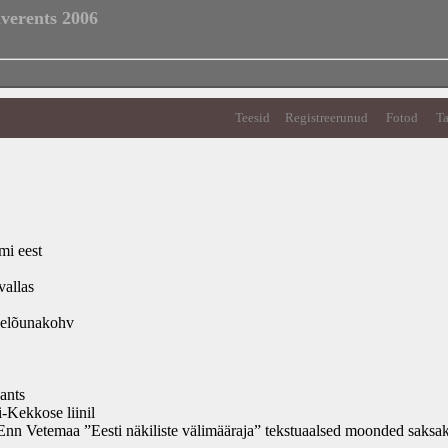
nverents 2006
Teesid
Registreerunud
Fotod
Ta
mi eest
allas
nelõunakohv
ants
-Kekkose liinil
Enn Vetemaa ”Eesti näkiliste välimääraja” tekstuaalsed moonded saksak