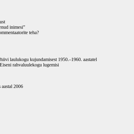
ust
enud inimesi”
ommentaatorite teha?
rhiivi laulukogu kujundamisest 1950.–1960. aastatel
 Eiseni rahvaluulekogu lugemisi
s aastal 2006