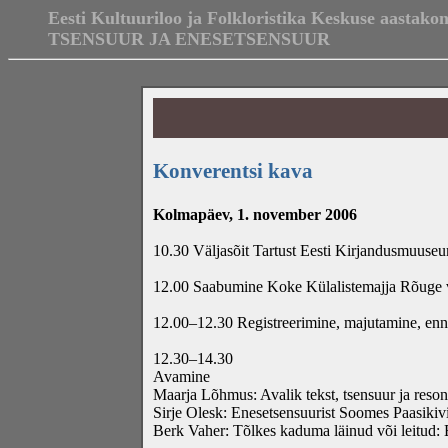
Eesti Kultuuriloo ja Folkloristika Keskuse aastako
TSENSUUR JA ENESETSENSUUR
Konverentsi kava
Kolmapäev, 1. november 2006
10.30 Väljasõit Tartust Eesti Kirjandusmuuseu
12.00 Saabumine Koke Külalistemajja Rõuge v
12.00–12.30 Registreerimine, majutamine, en
12.30–14.30
Avamine
Maarja Lõhmus: Avalik tekst, tsensuur ja reson
Sirje Olesk: Enesetsensuurist Soomes Paasikivi
Berk Vaher: Tõlkes kaduma läinud või leitud: 