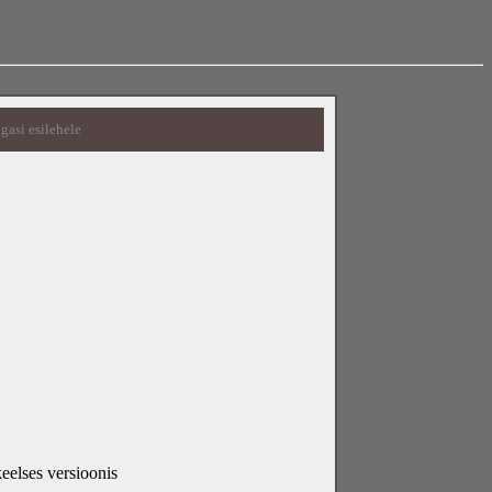
gasi esilehele
eelses versioonis