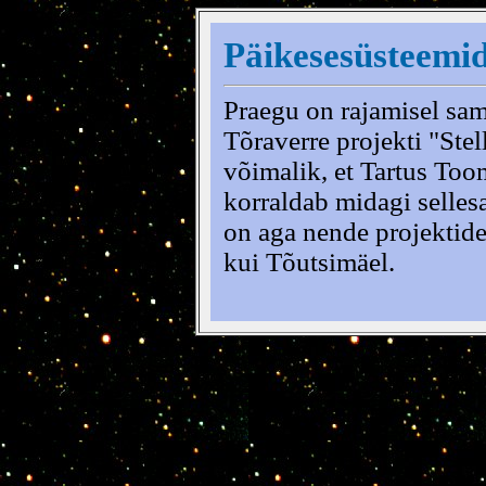
Päikesesüsteemid
Praegu on rajamisel sa
Tõraverre projekti "Ste
võimalik, et Tartus To
korraldab midagi selle
on aga nende projektid
kui Tõutsimäel.