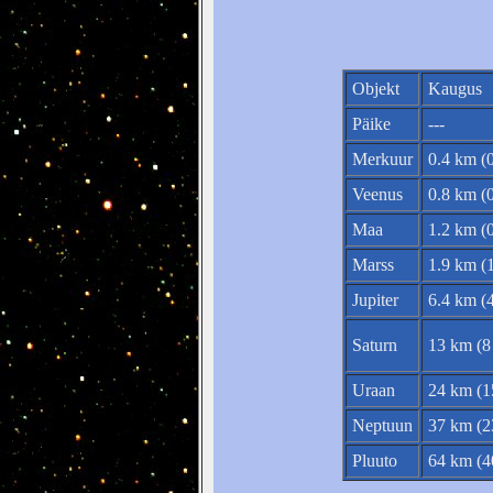
Objekt
Kaugus
Päike
---
Merkuur
0.4 km (0
Veenus
0.8 km (0
Maa
1.2 km (0
Marss
1.9 km (1
Jupiter
6.4 km (4
Saturn
13 km (8 
Uraan
24 km (1
Neptuun
37 km (23
Pluuto
64 km (40