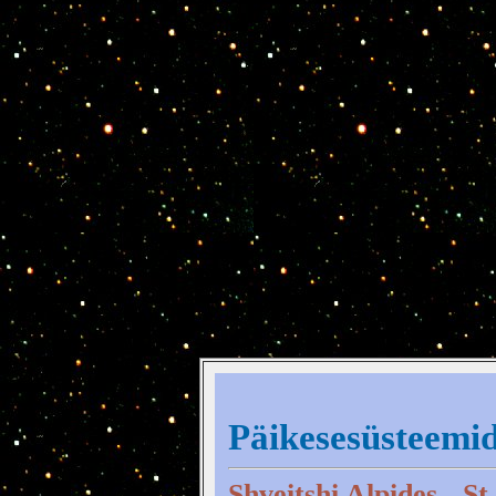
Päikesesüsteemi
Shveitshi Alpides - St