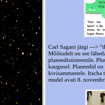
Carl Sagani järgi ---> "
Mõõtudelt on see lähed
planeedisüsteemile. Plu
kaugusel. Planeedid on 
kivisammastele. Itacha
mudel avati 8. novembr