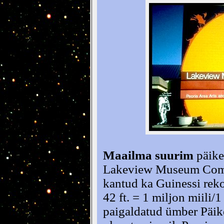
Maailma suurim
päike
Lakeview Museum Comm
kantud ka Guinessi rek
42 ft. = 1 miljon miili
paigaldatud ümber Päik