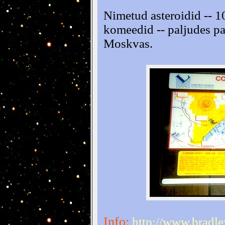
Nimetud asteroidid -- 1
komeedid -- paljudes pa
Moskvas.
Info:
http://www.bradle