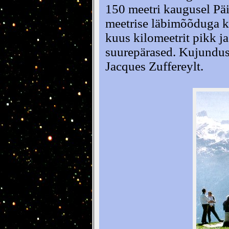
150 meetri kaugusel Pä
meetrise läbimõõduga k
kuus kilomeetrit pikk j
suurepärased. Kujundus
Jacques Zuffereylt.